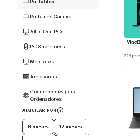
Portátiles
Portátiles Gaming
All in One PCs
MacB
PC Sobremesa
226 pro
Monitores
Accesorios
Componentes para
Ordenadores
ALQUILAR POR
6 meses
12 meses