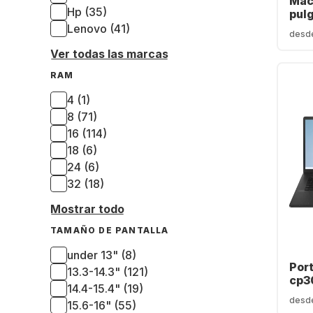
Mac
Hp (35)
pul
- 16
Lenovo (41)
desd
GB -
Ver todas las marcas
núc
(QW
RAM
4 (1)
8 (71)
16 (114)
18 (6)
24 (6)
32 (18)
Mostrar todo
TAMAÑO DE PANTALLA
under 13" (8)
Port
13.3-14.3" (121)
cp3
14.4-15.4" (19)
Ryz
desd
15.6-16" (55)
GB -