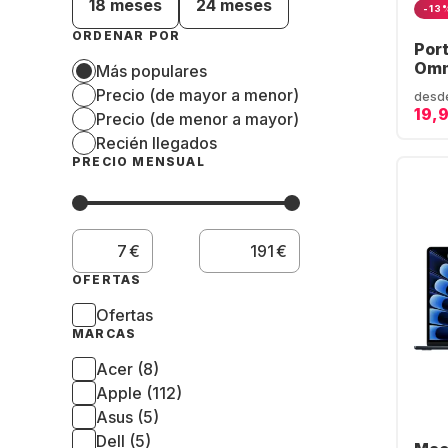
18 meses
24 meses
-13
ORDENAR POR
Port
Omn
Más populares
dp0
Precio (de mayor a menor)
desd
Ryze
19,
Precio (de menor a mayor)
SSD
Recién llegados
Grá
Rad
PRECIO MENSUAL
(QW
€
€
OFERTAS
Ofertas
MARCAS
Acer (8)
Apple (112)
Asus (5)
Dell (5)