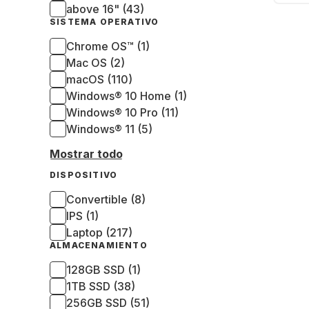
Tar
above 16" (43)
Rad
SISTEMA OPERATIVO
(QW
Chrome OS™ (1)
Mac OS (2)
macOS (110)
Windows® 10 Home (1)
Windows® 10 Pro (11)
Windows® 11 (5)
Mostrar todo
DISPOSITIVO
Convertible (8)
IPS (1)
Laptop (217)
ALMACENAMIENTO
128GB SSD (1)
1TB SSD (38)
256GB SSD (51)