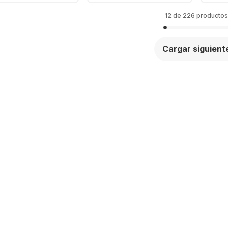
jeta gráfica AMD
núcleos - Alemán
- A
eon - Alemán
(QWERTZ)
12 de 226 productos
ERTZ)
Cargar siguient