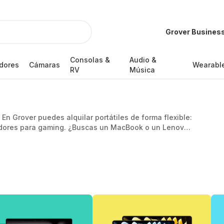
Grover Busines
Consolas &
Audio &
dores
Cámaras
Wearabl
RV
Música
? En Grover puedes alquilar portátiles de forma flexible:
adores para gaming. ¿Buscas un MacBook o un Lenovo?
ología más actual sin tener que comprarla.