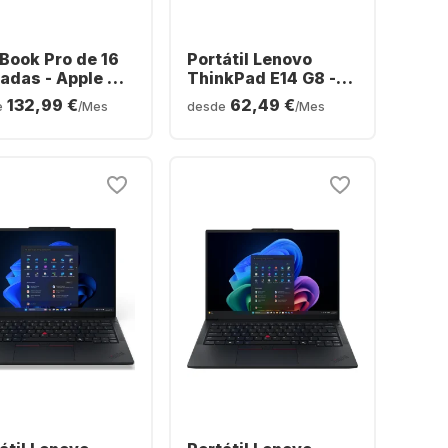
Book Pro de 16
Portátil Lenovo
adas - Apple M5
ThinkPad E14 G8 -
- 24 GB - SSD de
Intel® Core™ Ultra 7-
132,99 €
62,49 €
e
/Mes
desde
/Mes
 - Apple de 20
3550 - 16 GB - SSD
eos - Alemán
de 512 GB - Gráficos
ERTZ)
Intel Arc - Español
(QWERTY)