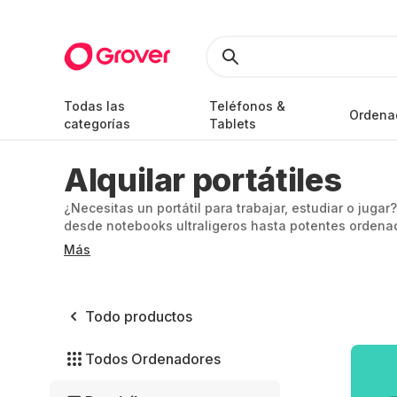
Todas las
Teléfonos &
Ordena
categorías
Tablets
Alquilar portátiles
¿Necesitas un portátil para trabajar, estudiar o jugar
desde notebooks ultraligeros hasta potentes orden
Hay opciones para todo el mundo. Disfruta de la tecn
Más
Todo productos
Todos Ordenadores