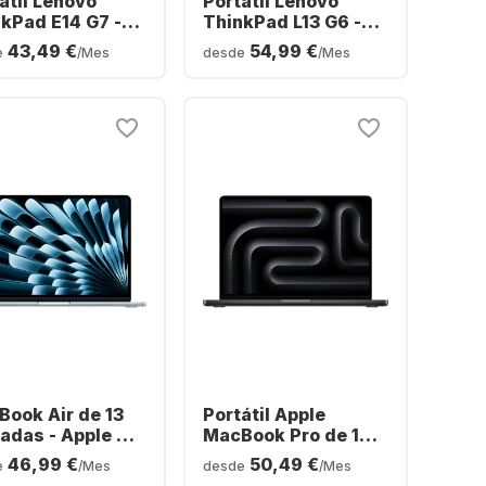
átil Lenovo
Portátil Lenovo
kPad E14 G7 -
ThinkPad L13 G6 -
l® Core™ Ultra 7-
Intel® Core™ Ultra 5-
43,49 €
54,99 €
e
/Mes
desde
/Mes
 - 16 GB - SSD
225U0 - 16 GB - SSD
12 GB - Intel®
de 512 GB - Gráficos
Graphics -
Intel Arc - Español
añol (QWERTY)
(QWERTY)
ook Air de 13
Portátil Apple
adas - Apple M5
MacBook Pro de 14"
 GB - SSD de 512
- Apple M3 Pro - 18
46,99 €
50,49 €
e
/Mes
desde
/Mes
 Apple 8 núcleos
GB - SSD de 512 GB -