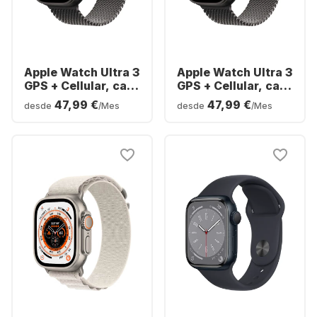
Apple Watch Ultra 3
Apple Watch Ultra 3
GPS + Cellular, caja
GPS + Cellular, caja
de titanio, correa
de titanio, correa
47,99 €
47,99 €
desde
/Mes
desde
/Mes
milanesa, 49 mm
milanesa, 49 mm