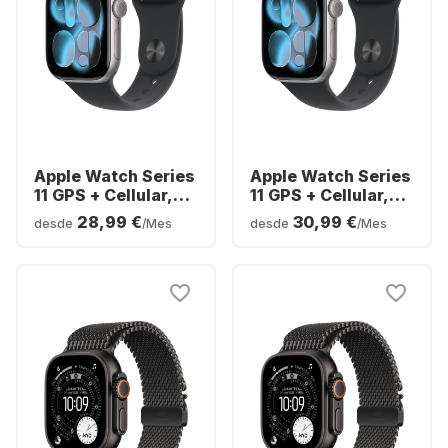
Apple Watch Series
Apple Watch Series
11 GPS + Cellular,
11 GPS + Cellular,
caja de aluminio,
caja de aluminio,
28,99 €
30,99 €
desde
/Mes
desde
/Mes
42 mm
46 ​​mm