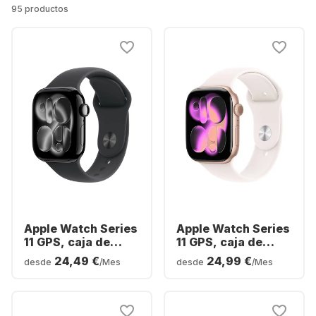
95 productos
Apple Watch Series
Apple Watch Series
11 GPS, caja de
11 GPS, caja de
aluminio, 46 ​​mm
aluminio, 42 mm
24,49 €
24,99 €
desde
/Mes
desde
/Mes