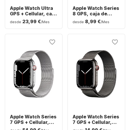
Apple Watch Ultra
Apple Watch Series
GPS + Cellular, caja
8 GPS, caja de
de titanio, 49 mm
Aluminio, 41 mm
23,99 €
8,99 €
desde
/Mes
desde
/Mes
Apple Watch Series
Apple Watch Series
7 GPS + Cellular,
7 GPS + Cellular,
caja de acero
caja de acero