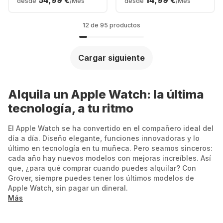
54,99 €
14,99 €
desde
/Mes
desde
/Mes
inoxidable, 45 mm
inoxidable, 41 mm
12 de 95 productos
Cargar siguiente
Alquila un Apple Watch: la última
tecnología, a tu ritmo
El Apple Watch se ha convertido en el compañero ideal del
día a día. Diseño elegante, funciones innovadoras y lo
último en tecnología en tu muñeca. Pero seamos sinceros:
cada año hay nuevos modelos con mejoras increíbles. Así
que, ¿para qué comprar cuando puedes alquilar? Con
Grover, siempre puedes tener los últimos modelos de
Apple Watch, sin pagar un dineral.
Más
Tanto si es tu primera vez con un smartwatch como si te
gusta llevar siempre lo más nuevo, alquilar es la opción