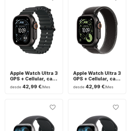
Apple Watch Ultra 3
Apple Watch Ultra 3
GPS + Cellular, caja
GPS + Cellular, caja
de titanio, correa
de titanio, correa
42,99 €
42,99 €
desde
/Mes
desde
/Mes
Ocean, 49 mm
Trail Loop, 49 mm