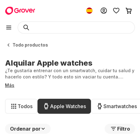
Todo productos
Alquilar Apple watches
¿Te gustaría entrenar con un smartwatch, cuidar tu salud y
hacerlo con estilo? Y todo esto sin vaciar tu cuenta.
Entonces estás en el sitio adecuado. Con Grover, puedes
Más
alquilar tu Apple Watch de forma fácil, flexible y sin
complicaciones.
Todos
Apple Watches
Smartwatches
Ordenar por
Filtro