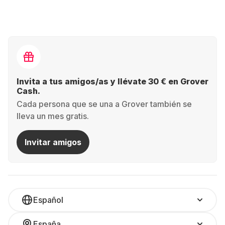
más inteligente. Tú decides cuánto tiempo lo quieres usar
y, cuando salga una nueva versión, puedes cambiarlo sin
líos ni pérdidas de valor. Elige tu modelo, define el
tiempo… ¡y a disfrutar!
Ventajas de alquilar un Apple Watch con Grover:
Siempre lo último: disfruta de las funciones más
Invita a tus amigos/as y llévate 30 € en Grover
recientes sin esperas. Con Grover, puedes renovar
Cash.
tu reloj cuando lo necesites.
Cada persona que se una a Grover también se
lleva un mes gratis.
Control total del gasto: olvídate del gran
desembolso. Paga mes a mes y lleva el control de
Invitar amigos
tus finanzas.
Máxima flexibilidad: ¿Solo lo necesitas unos
meses? ¿Quieres probar una versión distinta?
Español
Puedes alquilarlo por 6, 12, 18 meses o el tiempo
que quieras. Luego decides si lo devuelves o lo
España
mantienes.