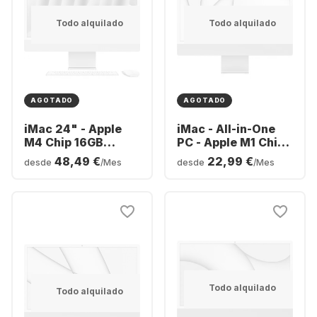
Todo alquilado
Todo alquilado
AGOTADO
AGOTADO
iMac 24" - Apple
iMac - All-in-One
M4 Chip 16GB
PC - Apple M1 Chip
Memory 256GB SSD
8GB Memory 256GB
48,49 €
22,99 €
desde
/Mes
desde
/Mes
- Integrated 8-core
SSD - Integrated 7-
GPU
core GPU
Todo alquilado
Todo alquilado