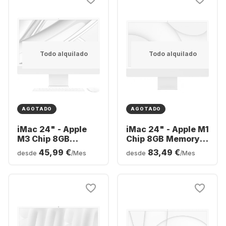
Todo alquilado
Todo alquilado
AGOTADO
AGOTADO
iMac 24" - Apple
iMac 24" - Apple M1
M3 Chip 8GB
Chip 8GB Memory
Memory 256GB SSD
256GB SSD -
45,99 €
83,49 €
desde
/Mes
desde
/Mes
- Integrated 8-core
Integrated 8-core
GPU
GPU