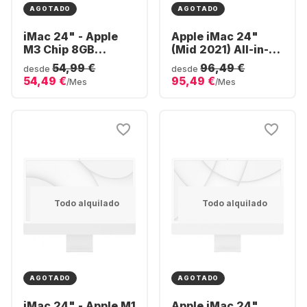
AGOTADO
AGOTADO
iMac 24" - Apple
Apple iMac 24"
M3 Chip 8GB
(Mid 2021) All-in-
Memory 512GB SSD
One - Apple M1 -
54,99 €
96,49 €
desde
desde
- Integrated 10-
8GB - 256GB SSD -
54,49 €
95,49 €
/Mes
/Mes
core GPU
Apple Integrated 8-
core GPU
Todo alquilado
Todo alquilado
AGOTADO
AGOTADO
iMac 24" - Apple M1
Apple iMac 24"