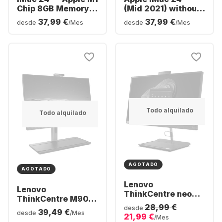
Chip 8GB Memory
(Mid 2021) without
512GB SSD -
Touch ID All-in-One
37,99 €
37,99 €
desde
/Mes
desde
/Mes
Integrated 8-core
- Apple M1 - 8GB -
GPU
256GB SSD - Apple
Integrated 7-core
GPU
Todo alquilado
Todo alquilado
AGOTADO
AGOTADO
Lenovo
Lenovo
ThinkCentre neo
ThinkCentre M90a
30a All-in-One -
28,99 €
Gen3 Al All-in-One -
desde
39,49 €
Intel® Core™ i5-
desde
/Mes
21,99 €
Intel® Core™ i5-
/Mes