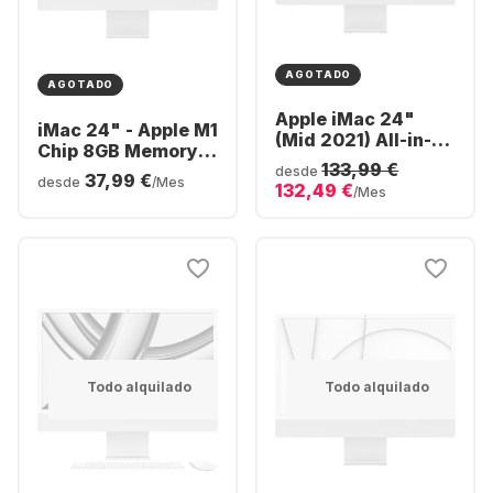
AGOTADO
AGOTADO
Apple iMac 24"
iMac 24" - Apple M1
(Mid 2021) All-in-
Chip 8GB Memory
One - Apple M1 -
133,99 €
512GB SSD -
desde
37,99 €
16GB - 512GB SSD -
desde
/Mes
132,49 €
Integrated 8-core
/Mes
Apple Integrated 8-
GPU
core GPU
Todo alquilado
Todo alquilado