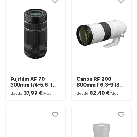
Fujifilm XF 70-
Canon RF 200-
300mm f/4-5.6 R
800mm F6.3-9 IS
LM OIS WR
USM
37,99 €
82,49 €
desde
/Mes
desde
/Mes