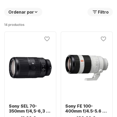
Ordenar por
Filtro
14 productos
Sony SEL 70-
Sony FE 100-
350mm f/4,5-6,3 G
400mm f/4.5-5.6 G-
OSS Sony E-Mount
Master