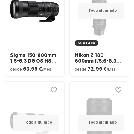
Todo alquilado
AGOTADO
Sigma 150-600mm
Nikon Z 180-
1:5-6.3 DG OS HSM
600mm f/5.6-6.3
Canon EF-Mount
VR
63,99 €
72,99 €
desde
/Mes
desde
/Mes
Todo alquilado
Todo alquilado