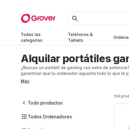
Todas las
Teléfonos &
Ordena
categorías
Tablets
Alquilar portátiles g
¿Buscas un portátil de gaming con extra de potencia?
garantizar que tu ordenador aguanta todo lo que le
suele ser muy caro. En Grover encontrarás portátiles
Más
insuperable y una movilidad ilimitada.
104 pro
Todo productos
Todos Ordenadores