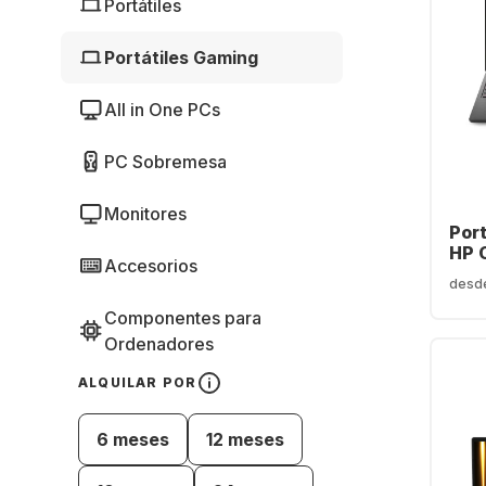
Portátiles
Portátiles Gaming
All in One PCs
PC Sobremesa
Monitores
Port
HP 
Accesorios
ap0
desd
Ryz
16 G
Componentes para
NVI
Ordenadores
RTX
(QW
ALQUILAR POR
6 meses
12 meses