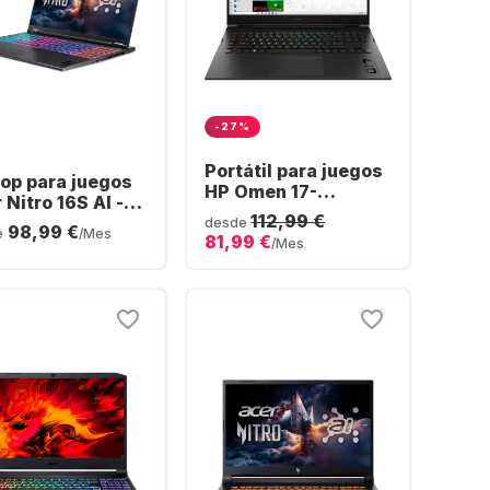
-27%
Portátil para juegos
op para juegos
HP Omen 17-
 Nitro 16S AI -
ck1078ng - Intel®
112,99 €
 Ryzen™ 7 350 -
desde
98,99 €
Core™ i7-12800HX -
e
/Mes
81,99 €
 - 1TB SSD -
/Mes
32 GB - SSD de 1 TB -
DIA® GeForce®
NVIDIA® GeForce®
 5070 Ti -
RTX™ 3080 Ti -
mán (QWERTZ)
Alemán (QWERTZ)