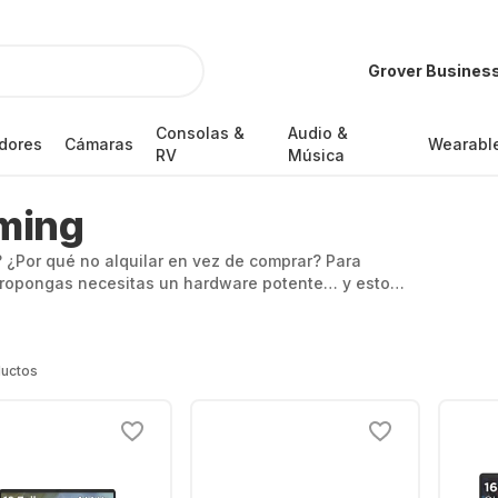
Grover Busines
Consolas &
Audio &
dores
Cámaras
Wearabl
RV
Música
aming
 ¿Por qué no alquilar en vez de comprar? Para
 propongas necesitas un hardware potente… y esto
 de gaming para alquilar, con un rendimiento
ductos