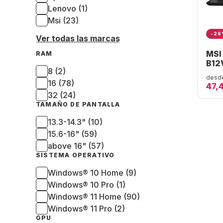
Lenovo (1)
Msi (23)
-26
Ver todas las marcas
MSI
RAM
B12
8 (2)
Port
desd
Cor
16 (78)
47,
16G
32 (24)
NVI
TAMAÑO DE PANTALLA
RTX
13.3-14.3" (10)
15.6-16" (59)
above 16" (57)
SISTEMA OPERATIVO
Windows® 10 Home (9)
Windows® 10 Pro (1)
Windows® 11 Home (90)
Windows® 11 Pro (2)
GPU