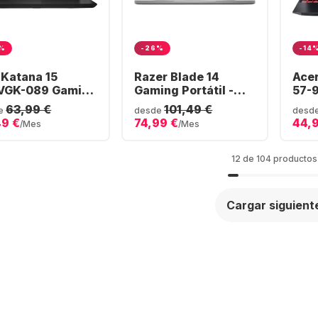
%
-26%
-14
 Katana 15
Razer Blade 14
Acer
VGK-089 Gaming
Gaming Portátil -
57-
átil - Intel®
AMD Ryzen™ 9
Port
63,99 €
101,49 €
e
desde
desd
e™ i7-12650H -
6900HX - 16GB - 1TB
Core
49 €
74,99 €
44,
/Mes
/Mes
B - 512GB SSD -
SSD - NVIDIA®
16GB
DIA® GeForce®
GeForce® RTX 3070
NVI
 4070
Ti
RTX
12 de 104 productos
Cargar siguient