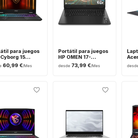
átil para juegos
Portátil para juegos
Lapt
 Cyborg 15
HP OMEN 17-
Acer
WFKG-401 -
db1072ng - AMD
AMD
60,99 €
73,99 €
e
/Mes
desde
/Mes
desd
el® Core™ 7-240H
Ryzen™ 7 AI 350 - 16
16GB
 GB - SSD de 512
GB - SSD de 1 TB -
NVI
- NVIDIA®
NVIDIA® GeForce®
RTX™
orce® RTX™
RTX™ 5060 - Alemán
Ale
0 - Alemán
(QWERTZ)
ERTZ)