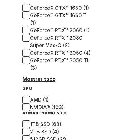
GeForce® GTX™ 1650 (1)
GeForce® GTX™ 1660 Ti
(1)
GeForce® RTX™ 2060 (1)
GeForce® RTX™ 2080
Super Max-Q (2)
GeForce® RTX™ 3050 (4)
GeForce® RTX™ 3050 Ti
(3)
Mostrar todo
GPU
AMD (1)
NVIDIA® (103)
ALMACENAMIENTO
1TB SSD (68)
2TB SSD (4)
512GB SSD (29)