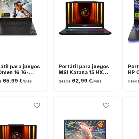
átil para juegos
Portátil para juegos
Port
Omen 16 16-
MSI Katana 15 HX
HP 
091ng - AMD
B14WGK-058 - Intel®
ah00
65,99 €
62,99 €
e
/Mes
desde
/Mes
desd
en™ 9 8940HX -
Core™ i7-14650HX -
Core
B - SSD de 1 TB -
16 GB - SSD de 512
- 32
DIA® GeForce®
GB - NVIDIA®
TB -
™ 5060 - Alemán
GeForce® RTX™
GeF
ERTZ)
5060 - Alemán
5070
(QWERTZ)
(QW