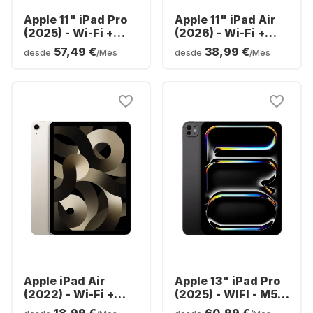
Apple 11" iPad Pro
Apple 11" iPad Air
(2025) - Wi-Fi +
(2026) - Wi-Fi +
Cellular - M5 - iOS -
Cellular - M4 -
57,49 €
38,99 €
desde
/Mes
desde
/Mes
256GB
128GB
Apple iPad Air
Apple 13" iPad Pro
(2022) - Wi-Fi +
(2025) - WIFI - M5 -
Cellular - 64GB
iOS - 256GB