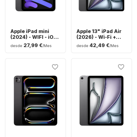
Apple iPad mini
Apple 13" iPad Air
(2024) - WIFI - iOS -
(2026) - Wi-Fi +
128GB
Cellular - M4 -
27,99 €
42,49 €
desde
/Mes
desde
/Mes
128GB