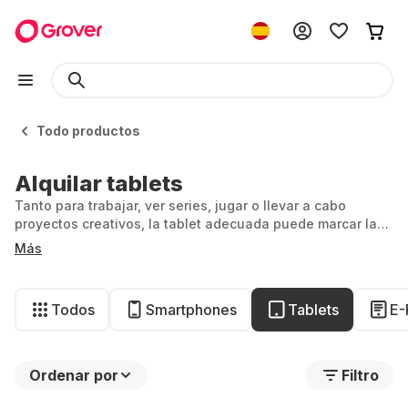
Todo productos
Alquilar tablets
Tanto para trabajar, ver series, jugar o llevar a cabo
proyectos creativos, la tablet adecuada puede marcar la
diferencia. Con Grover, puedes alquilar exactamente la
Más
tablet que mejor se adapte a tus necesidades.
Todos
Smartphones
Tablets
E-
Ordenar por
Filtro