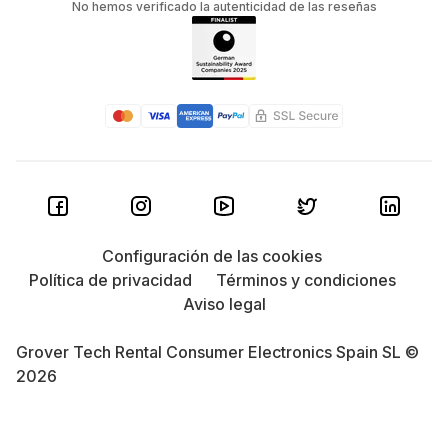
No hemos verificado la autenticidad de las reseñas
Xiaomi
, Lenovo y Huawei: Otras marcas ofrecen
opciones impresionantes a precios asequibles,
como la Xiaomi Redmi Pad con pantalla de 80Hz,
Lenovo Legion Tablet con puertos duales USB-C, y
la Huawei MatePad 11 con excelente conectividad.
Microsoft
Surface: ¿Buscas productividad
máxima? Surface Pro 8 y Surface Pro 9 combinan
potencia de portátil y flexibilidad de tablet,
mientras que Surface Go ofrece una entrada
Configuración de las cookies
asequible a esta versatilidad.
Política de privacidad
Términos y condiciones
Aviso legal
Google Pixel Tablet
: Perfecta si buscas
integración inteligente en tu hogar y ecosistema
Grover Tech Rental Consumer Electronics Spain SL ©
Google, ofreciendo practicidad para el día a día.
2026
Preguntas frecuentes sobre alquiler de tablets en