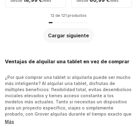
18,99 €
60,99 €
desde
/Mes
desde
/Mes
12 de 121 productos
Cargar siguiente
Ventajas de alquilar una tablet en vez de comprar
¿Por qué comprar una tablet si alquilarla puede ser mucho
más inteligente? Al alquilar una tablet, disfrutas de
múltiples beneficios: flexibilidad total, evitas desembolsos
iniciales elevados y tienes acceso constante a los
modelos más actuales. Tanto si necesitas un dispositivo
para un proyecto específico, viajes o simplemente
probarlo, con Grover alquilas durante el tiempo exacto que
necesites.
Más
Inicio asequible: Sin grandes pagos iniciales,