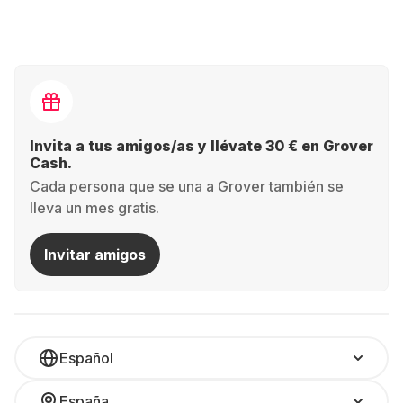
solo abonas una cuota mensual.
Siempre actualizada: ¿Quieres el último iPad o
una tablet Android innovadora? Cámbiala cuando
quieras.
Invita a tus amigos/as y llévate 30 € en Grover
Actúa de manera sostenible: Alquilar en vez de
Cash.
comprar significa usar la tecnología de forma más
Cada persona que se una a Grover también se
eficiente. Bueno para ti y para el planeta.
lleva un mes gratis.
Pruebas sin riesgos: ¿Dudas qué tablet elegir?
Invitar amigos
Alquila distintos modelos para descubrir cuál se
adapta mejor a ti.
Proceso sencillo: Alquilar con Grover es fácil y
transparente. Facilítate la vida: alquila tu tablet ideal
Español
con Grover y disfruta todas las ventajas sin
compromiso.
España