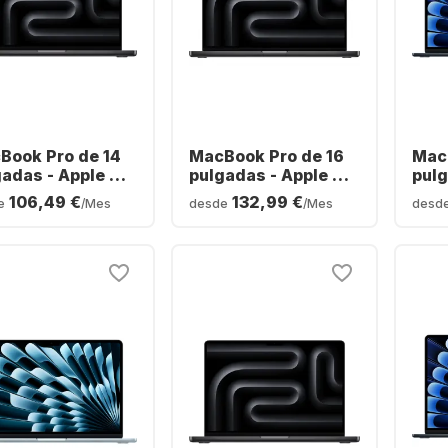
Book Pro de 14
MacBook Pro de 16
MacB
gadas - Apple M5
pulgadas - Apple M5
pulg
- 24 GB - SSD de
Pro - 24 GB - SSD de
- 16
106,49 €
132,99 €
e
/Mes
desde
/Mes
desd
 - Apple de 16
1 TB - Apple de 20
GB -
leos - Alemán
núcleos - Alemán
núcl
ERTZ)
(QWERTZ)
(QW