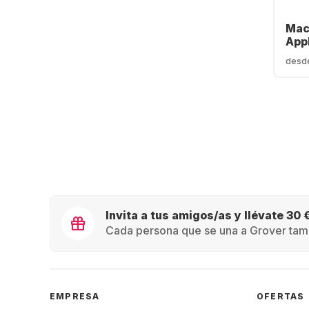
Mac
Appl
16G
desd
SSD
cor
Invita a tus amigos/as y llévate 30 
Cada persona que se una a Grover tamb
EMPRESA
OFERTAS