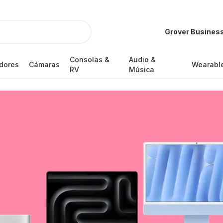
Grover Busines
Consolas &
Audio &
dores
Cámaras
Wearabl
RV
Música