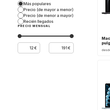
Más populares
Precio (de mayor a menor)
Precio (de menor a mayor)
Recién llegados
PRECIO MENSUAL
Mac
pul
Pro 
€
€
desd
1 TB
núc
(QW