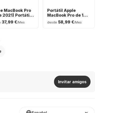
le MacBook Pro
Portátil Apple
e 2021) Portátil -
MacBook Pro de 14"
e M1 Pro - 16GB
- Apple M3 Pro - 18
37,99 €
58,99 €
e
/Mes
desde
/Mes
B SSD -
GB - SSD de 512 GB -
grated 16-core
GPU integrada Apple
de 14 núcleos -
Alemán (QWERTZ)
e
Invitar amigos
Español