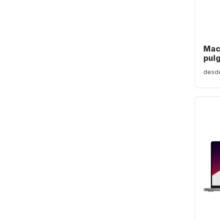
Mac
pul
- 16
desd
GB -
- A