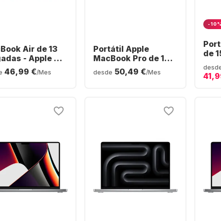
-10
Port
Book Air de 13
Portátil Apple
de 1
gadas - Apple M5
MacBook Pro de 14"
GB -
 GB - SSD de 512
- Apple M3 Pro - 18
desd
46,99 €
50,49 €
GPU 
e
/Mes
desde
/Mes
41,9
 Apple 8 núcleos
GB - SSD de 512 GB -
de 1
lemán (QWERTZ)
GPU integrada Apple
Ale
de 14 núcleos -
Inglés (QWERTY)