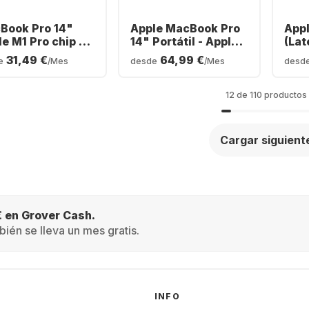
Book Pro 14"
Apple MacBook Pro
App
e M1 Pro chip -
14" Portátil - Apple
(Lat
B Memory 512GB
M3 Pro - 18GB - 1TB
Appl
31,49 €
64,99 €
e
/Mes
desde
/Mes
desd
 Integrated 14-
SSD - Apple
- 1T
e GPU
Integrated 18-core
Inte
GPU
GPU
12 de 110 productos
Cargar siguient
€ en Grover Cash.
ién se lleva un mes gratis.
INFO