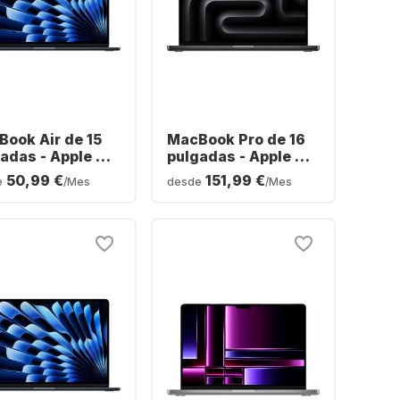
ook Air de 15
MacBook Pro de 16
adas - Apple M5
pulgadas - Apple M5
 GB - SSD de 512
Max - 36 GB - SSD
50,99 €
151,99 €
e
/Mes
desde
/Mes
 Apple 10
de 2 TB - Apple 32
eos - Español
núcleos - Alemán
ERTY)
(QWERTZ)