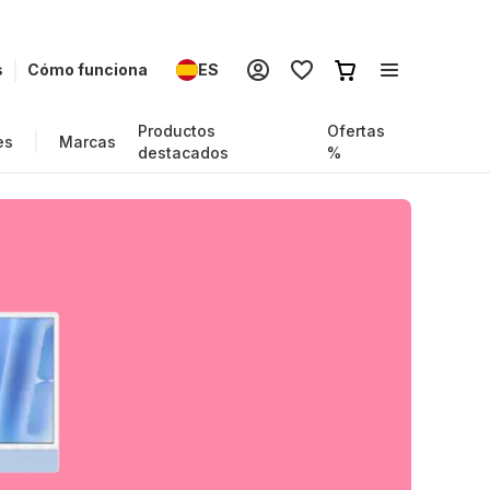
s
Cómo funciona
ES
Productos
Ofertas
es
Marcas
destacados
%