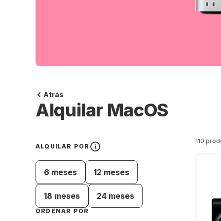
Atrás
Alquilar MacOS
110 prod
ALQUILAR POR
6 meses
12 meses
18 meses
24 meses
ORDENAR POR