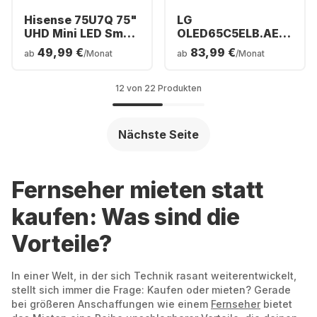
Hisense 75U7Q 75"
LG
UHD Mini LED Smart
OLED65C5ELB.AEUD
TV
- TV 65" OLED evo
49,99 €
83,99 €
ab
/Monat
ab
/Monat
4K
12 von 22 Produkten
Nächste Seite
Fernseher mieten statt
kaufen: Was sind die
Vorteile?
In einer Welt, in der sich Technik rasant weiterentwickelt,
stellt sich immer die Frage: Kaufen oder mieten? Gerade
bei größeren Anschaffungen wie einem
Fernseher
bietet