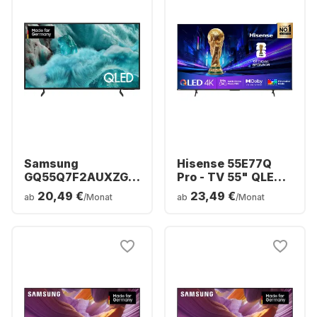
Samsung
Hisense 55E77Q
GQ55Q7F2AUXZG -
Pro - TV 55" QLED
TV 55" QLED 4K
4K
20,49 €
23,49 €
ab
/Monat
ab
/Monat