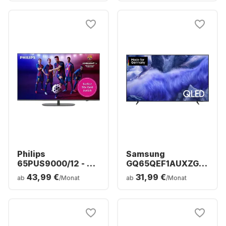
Philips
Samsung
65PUS9000/12 - TV
GQ65QEF1AUXZG -
65" QLED 4K
TV 65" QLED 4K
43,99 €
31,99 €
ab
/Monat
ab
/Monat