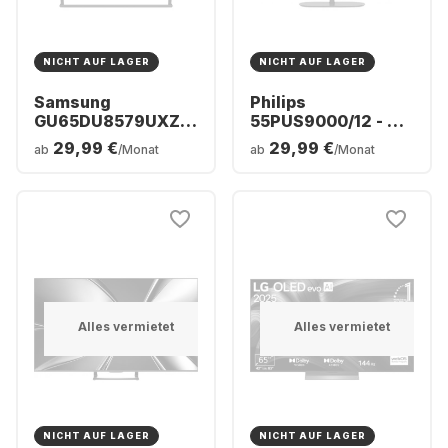
NICHT AUF LAGER
NICHT AUF LAGER
Samsung
Philips
GU65DU8579UXZG
55PUS9000/12 - TV
- TV 65" Crystal
55" QLED 4K
29,99 €
29,99 €
ab
/Monat
ab
/Monat
UHD 4K
Alles vermietet
Alles vermietet
NICHT AUF LAGER
NICHT AUF LAGER