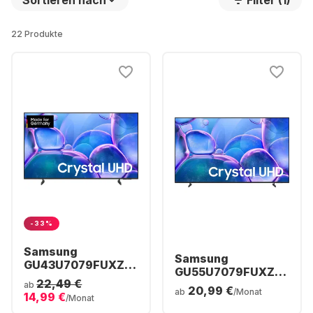
Sortieren nach
Filter (1)
22 Produkte
-33%
Samsung
Samsung
GU43U7079FUXZG
GU55U7079FUXZG
- TV 43" UHD 4K
22,49 €
- TV 55" UHD 4K
ab
20,99 €
ab
/Monat
14,99 €
/Monat