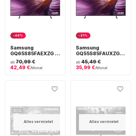
-40%
-21%
Samsung
Samsung
GQ65S85FAEXZG -
GQ55S85FAUXZG -
TV 65" OLED 4K
TV 55" OLED 4K
70,99 €
45,49 €
ab
ab
42,49 €
35,99 €
/Monat
/Monat
Alles vermietet
Alles vermietet