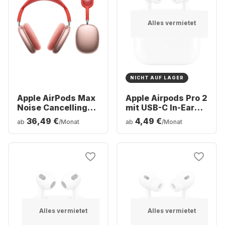
Alles vermietet
NICHT AUF LAGER
Apple AirPods Max
Apple Airpods Pro 2
Noise Cancelling
mit USB-C In-Ear
Over-ear Bluetooth
Bluetooth
36,49 €
4,49 €
ab
/Monat
ab
/Monat
Kopfhörer
Kopfhörer
Alles vermietet
Alles vermietet