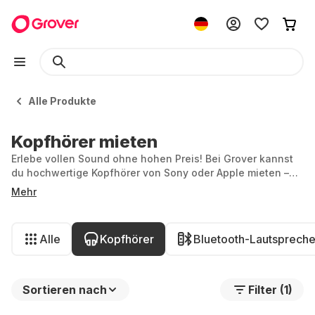
Alle Produkte
Kopfhörer mieten
Erlebe vollen Sound ohne hohen Preis! Bei Grover kannst
du hochwertige Kopfhörer von Sony oder Apple mieten –
sei es für dein Workout, konzentriertes Arbeiten oder ein
Mehr
intensives Musikerlebnis. Miete jetzt die besten Kopfhörer
und genieße Top-Klangqualität zu flexiblen Konditionen.
Alle
Kopfhörer
Bluetooth-Lautspreche
Sortieren nach
Filter (1)