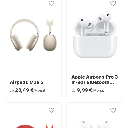
Apple Airpods Pro 3
Airpods Max 2
In-ear Bluetooth
Headphones
23,49 €
9,99 €
ab
/Monat
ab
/Monat