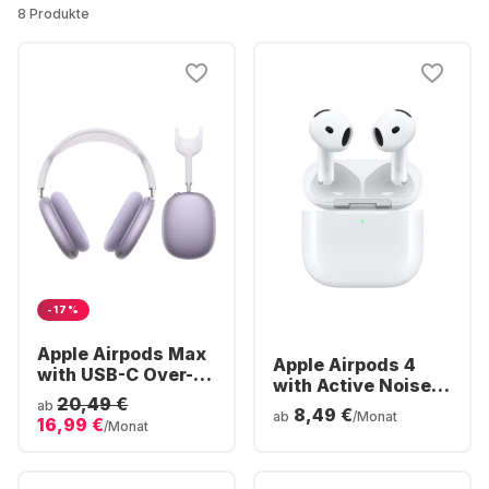
8 Produkte
-17%
Apple Airpods Max
Apple Airpods 4
with USB-C Over-
with Active Noise
ear Bluetooth
20,49 €
Cancellation In-ear
ab
8,49 €
Headphones
ab
/Monat
16,99 €
Bluetooth
/Monat
Headphones