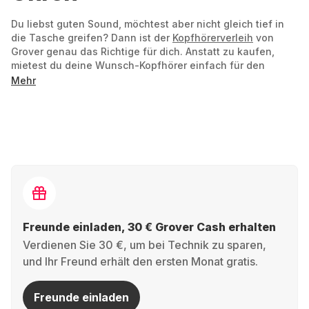
Du liebst guten Sound, möchtest aber nicht gleich tief in
die Tasche greifen? Dann ist der
Kopfhörerverleih
von
Grover genau das Richtige für dich. Anstatt zu kaufen,
mietest du deine Wunsch-Kopfhörer einfach für den
Zeitraum, der zu deinem Leben passt. So sparst du Geld
Mehr
und schonst gleichzeitig Ressourcen.
Deine Vorteile, wenn du Kopfhörer bei Grover mietest:
Immer den neuesten Sound:
Der Markt für
Kopfhörer entwickelt sich rasend schnell. Kaum
hast du ein Modell gekauft, kommt schon das
nächste mit besseren Features. Mit Grover bist du
immer up to date! Miete die neuesten Modelle und
Freunde einladen, 30 € Grover Cash erhalten
finde heraus, was dir am besten gefällt.
Verdienen Sie 30 €, um bei Technik zu sparen,
und Ihr Freund erhält den ersten Monat gratis.
Niedrige monatliche Kosten:
Anstatt eine hohe
Summe auf einmal auszugeben, zahlst du bei uns
Freunde einladen
einen kleinen monatlichen Betrag. So bleibt dein