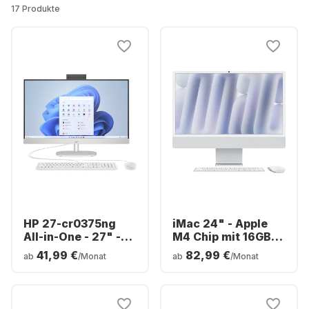
17 Produkte
HP 27-cr0375ng
iMac 24" - Apple
All-in-One - 27" -
M4 Chip mit 16GB
AMD Ryzen™ 7
Arbeitsspeicher
41,99 €
82,99 €
ab
/Monat
ab
/Monat
7730U - 16 GB - 1 TB
256GB SSD -
SSD - AMD Radeon™
Integrated 8-core
Grafik - Deutsch
GPU
(QWERTZ)