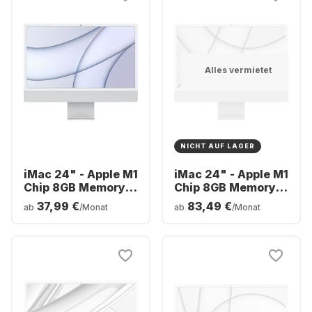
Alles vermietet
NICHT AUF LAGER
iMac 24" - Apple M1
iMac 24" - Apple M1
Chip 8GB Memory
Chip 8GB Memory
512GB SSD -
256GB SSD -
37,99 €
83,49 €
ab
/Monat
ab
/Monat
Integrated 8-core
Integrated 8-core
GPU
GPU