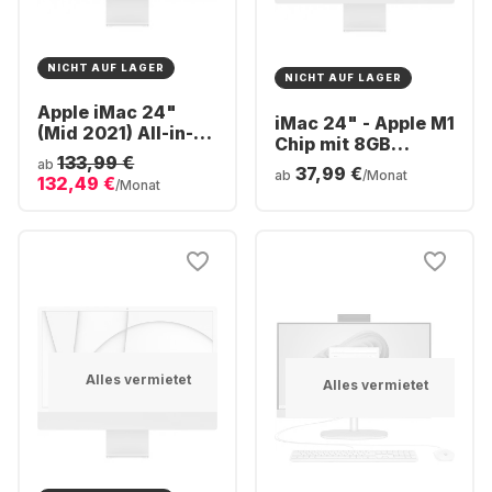
NICHT AUF LAGER
NICHT AUF LAGER
Apple iMac 24"
iMac 24" - Apple M1
(Mid 2021) All-in-
Chip mit 8GB
One - Apple M1 -
133,99 €
Arbeitsspeicher
ab
37,99 €
16GB - 512GB SSD -
ab
/Monat
132,49 €
512GB SSD -
/Monat
Apple Integrated 8-
Integrated 8-core
core GPU
GPU
Alles vermietet
Alles vermietet