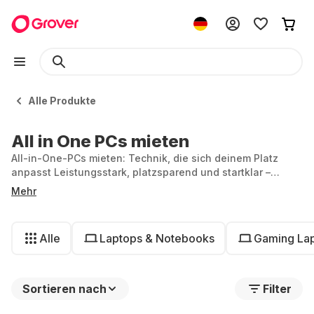
Alle Produkte
All in One PCs mieten
All-in-One-PCs mieten: Technik, die sich deinem Platz
anpasst Leistungsstark, platzsparend und startklar –
perfekt für Büro, Alltag oder Homeoffice.
Mehr
Alle
Laptops & Notebooks
Gaming La
Sortieren nach
Filter