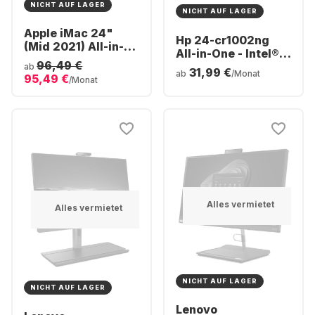
NICHT AUF LAGER
NICHT AUF LAGER
Apple iMac 24"
Hp 24-cr1002ng
(Mid 2021) All-in-
All-in-One - Intel®
One - Apple M1 -
96,49 €
Core™ Ultra 5-125U
ab
31,99 €
8GB - 256GB SSD -
ab
/Monat
95,49 €
- 16GB - 512 GB -
/Monat
Apple Integrated 8-
Intel® Intel® Arc™
core GPU
Alles vermietet
Alles vermietet
NICHT AUF LAGER
NICHT AUF LAGER
Lenovo