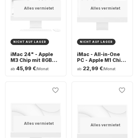
Alles vermietet
Alles vermietet
NICHT AUF LAGER
NICHT AUF LAGER
iMac 24" - Apple
iMac - All-in-One
M3 Chip mit 8GB
PC - Apple M1 Chip
Arbeitsspeicher
8GB Memory 256GB
45,99 €
22,99 €
ab
/Monat
ab
/Monat
256GB SSD -
SSD - Integrated 7-
Integrated 8-core
core GPU
GPU
Alles vermietet
Alles vermietet