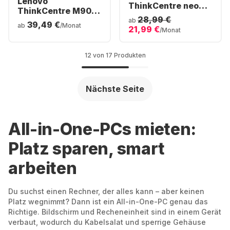
Lenovo
ThinkCentre neo
ThinkCentre M90a
30a All-in-One -
28,99 €
Gen3 Al All-in-One -
ab
39,49 €
Intel® Core™ i5-
ab
/Monat
21,99 €
Intel® Core™ i5-
/Monat
1235U - 8GB -
12500H - 8GB -
256GB SSD - Intel®
256GB SSD
Iris® Xe Graphics
12 von 17 Produkten
Nächste Seite
All-in-One-PCs mieten:
Platz sparen, smart
arbeiten
Du suchst einen Rechner, der alles kann – aber keinen
Platz wegnimmt? Dann ist ein All-in-One-PC genau das
Richtige. Bildschirm und Recheneinheit sind in einem Gerät
verbaut, wodurch du Kabelsalat und sperrige Gehäuse