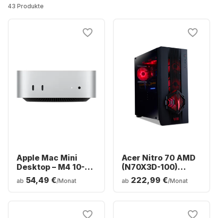
43 Produkte
Apple Mac Mini
Acer Nitro 70 AMD
Desktop – M4 10-
(N70X3D-100)
Core – 16 GB RAM –
Gaming-Desktop -
54,49 €
222,99 €
ab
/Monat
ab
/Monat
512 GB SSD –
AMD Ryzen™ 9
Integrierte 10-Core-
9900X3D - 64 GB -
GPU
2 TB SSD - NVIDIA®
GeForce® RTX™