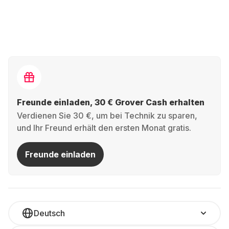
ist ein zuverlässiger Rechner mit guter
Basisleistung genau richtig.
Platzersparnis:
Du willst Platz sparen? Dann
könnte ein kompaktes
Modell
wie der Mac Mini die
Lösung sein.
Gaming & Kreativität:
Du spielst regelmäßig oder
Freunde einladen, 30 € Grover Cash erhalten
brauchst Power für Videoprojekte? Dann lohnt sich
Verdienen Sie 30 €, um bei Technik zu sparen,
ein leistungsstarkes Gerät mit extra Grafikleistung
und Ihr Freund erhält den ersten Monat gratis.
und viel Speicher.
Freunde einladen
Allrounder:
Oder brauchst du einfach ein Gerät
für Streaming und Surfen? Auch dafür gibt’s flexible
Optionen.
Deutsch
Worauf solltest du achten? Größe,