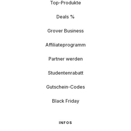
Top-Produkte
denkst
Deals %
Bei der
Miete
zahlst du nur für das, was du wirklich
brauchst – und das so lange, wie du willst. Je nach
Laufzeit und Ausstattung findest du passende Optionen
Grover Business
für jedes Budget.
Affiliateprogramm
Flexibilität:
Wenn du mal wechseln willst, ist das
kein Problem. Einfach zurückgeben und ein neues
Partner werden
Modell
mieten.
Studentenrabatt
Sicherheit:
Mit Grover Care bist du bei Schäden
Gutschein-Codes
abgesichert.
Black Friday
Flexibler geht’s nicht. Such dir deinen Rechner aus und leg
los.
INFOS