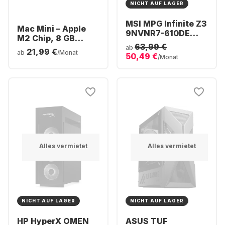
NICHT AUF LAGER
MSI MPG Infinite Z3
Mac Mini – Apple
9NVNR7-610DE
M2 Chip, 8 GB
Gaming Desktop -
63,99 €
Arbeitsspeicher,
ab
21,99 €
AMD Ryzen™ 7
ab
/Monat
50,49 €
512 GB SSD,
/Monat
9700X - 16GB - 1TB
integrierte 10-Kern-
SSD - NVIDIA®
GPU
GeForce® RTX™
5060 Ti
Alles vermietet
Alles vermietet
NICHT AUF LAGER
NICHT AUF LAGER
HP HyperX OMEN
ASUS TUF