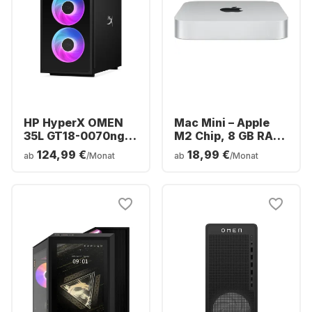
HP HyperX OMEN
Mac Mini – Apple
35L GT18-0070ng
M2 Chip, 8 GB RAM,
Desktop-PC – Intel®
256 GB SSD,
124,99 €
18,99 €
ab
/Monat
ab
/Monat
Core™ Ultra 7-
integrierte 10-Kern-
270K0 – 16 GB – 1
GPU
TB SSD – NVIDIA®
GeForce® RTX™
5070