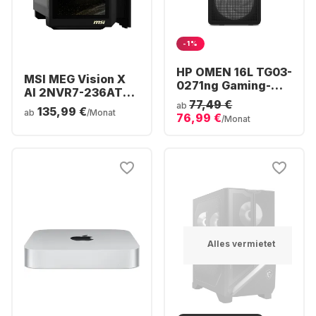
-1%
HP OMEN 16L TG03-
MSI MEG Vision X
0271ng Gaming-
AI 2NVR7-236AT
Desktop - AMD
77,49 €
Gaming-Desktop -
ab
135,99 €
Ryzen™ 7 8700F - 16
ab
/Monat
76,99 €
Intel® Core™ Ultra
/Monat
GB - 512 GB SSD -
7-265K - 64 GB - 2
NVIDIA® GeForce®
TB SSD - NVIDIA®
RTX™ 5060 -
GeForce® RTX™
5070 Ti -
Alles vermietet