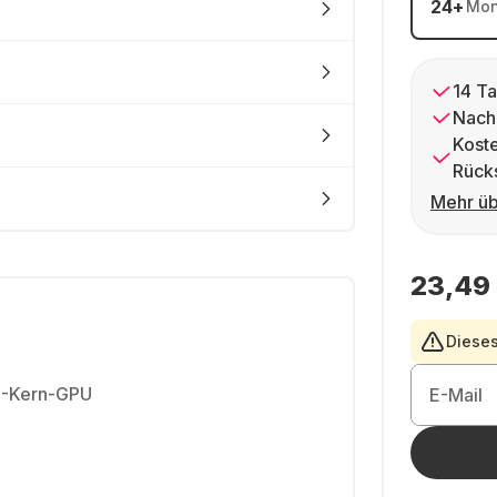
24
+
Mon
14 Ta
Nach
Kost
Rück
Mehr üb
23,49
Dieses
10-Kern-GPU
E-Mail