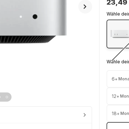
23,49
Wähle dei
Wähle dei
6
+
Mona
12
+
Mon
18
+
Mon