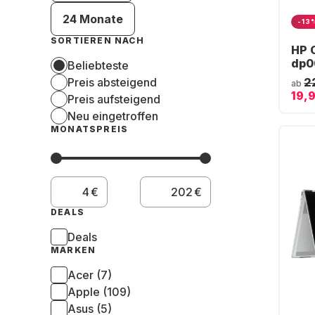
24 Monate
-13
SORTIEREN NACH
HP 
dp0
Beliebteste
AMD
Preis absteigend
2
ab
16 G
19,
Preis aufsteigend
AMD
Neu eingetroffen
- D
MONATSPREIS
€
€
DEALS
Deals
MARKEN
Acer (7)
Apple (109)
Asus (5)