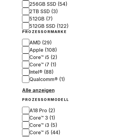
256GB SSD (54)
2TB SSD (3)
512GB (7)
512GB SSD (122)
PROZESSORMARKE
AMD (29)
Apple (108)
Core™ i5 (2)
Core™ i7 (1)
Intel® (88)
Qualcomm® (1)
Alle anzeigen
PROZESSORMODELL
A18 Pro (2)
Core™ 3 (1)
Core™ i3 (5)
Core™ i5 (44)