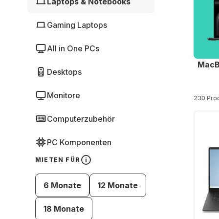
Laptops & Notebooks
Gaming Laptops
All in One PCs
MacB
Desktops
Monitore
230 Pro
Computerzubehör
PC Komponenten
MIETEN FÜR
6 Monate
12 Monate
18 Monate