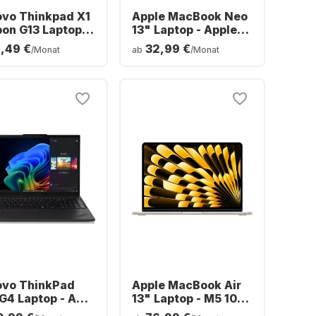
ovo Thinkpad X1
Apple MacBook Neo
on G13 Laptop -
13" Laptop - Apple
l® Core™ Ultra 7-
A18 Pro - 8 GB - 512
1,49 €
32,99 €
/Monat
ab
/Monat
 - 32 GB - 1 TB
GB SSD - Apple 5-
- Intel® Arc
Core - Deutsch
hics - Deutsch
(QWERTZ)
ERTZ)
ovo ThinkPad
Apple MacBook Air
G4 Laptop - AMD
13" Laptop - M5 10-
n™ 7 AI 350 - 32
Core - 16 GB - 1 TB