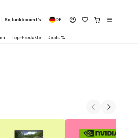
So funktioniert’s
DE
en
Top-Produkte
Deals %