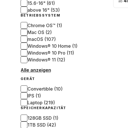
4
ab
15.6-16" (61)
3250
GB S
above 16" (53)
Gra
BETRIEBSSYSTEM
(QW
Chrome OS™ (1)
Mac OS (2)
macOS (107)
Windows® 10 Home (1)
Windows® 10 Pro (11)
Windows® 11 (12)
Alle anzeigen
GERÄT
Convertible (10)
IPS (1)
Laptop (219)
SPEICHERKAPAZITÄT
128GB SSD (1)
1TB SSD (42)