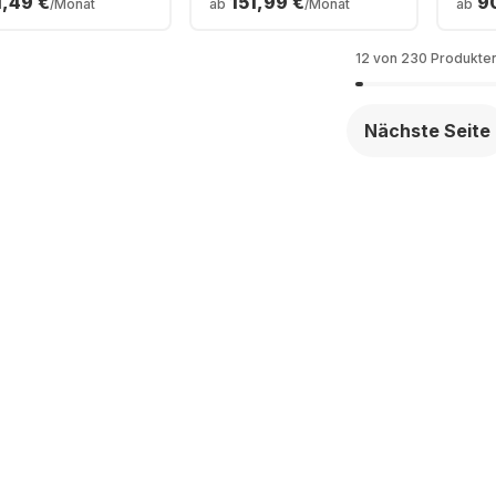
1,49 €
151,99 €
9
/Monat
ab
/Monat
ab
 - 16 GB - 512
TB SSD - Apple 32-
GB -
SD - Intel Arc
Core - Deutsch
Rade
phics - Deutsch
(QWERTZ)
Deu
12 von 230 Produkte
ERTZ)
Nächste Seite