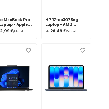
le MacBook Pro
HP 17-cp3078ng
Laptop - Apple
Laptop - AMD
ro - 24 GB - 1 TB
Ryzen™ 7 7730U - 16
32,99 €
28,49 €
/Monat
ab
/Monat
- Apple 20-Core
GB - 512 GB SSD -
eutsch (QWERTZ)
AMD Radeon Grafik -
Deutsch (QWERTZ)