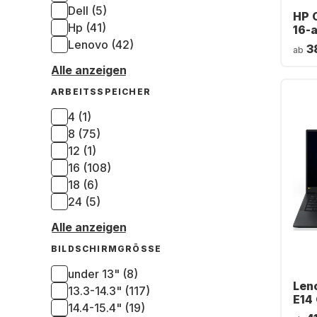
Dell (5)
HP 
Hp (41)
16-
- In
Lenovo (42)
3
ab
7-25
Alle anzeigen
512 
Arc
ARBEITSSPEICHER
(QW
4 (1)
8 (75)
12 (1)
16 (108)
18 (6)
24 (5)
Alle anzeigen
BILDSCHIRMGRÖSSE
under 13" (8)
Len
13.3-14.3" (117)
E14 
14.4-15.4" (19)
Inte