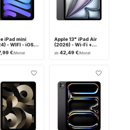
e iPad mini
Apple 13" iPad Air
4) - WIFI - iOS -
(2026) - Wi-Fi +
GB
Cellular - M4 -
7,99 €
42,49 €
/Monat
ab
/Monat
128GB