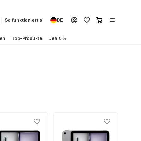
So funktioniert’s
DE
en
Top-Produkte
Deals %