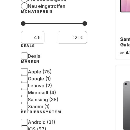
Neu eingetroffen
MONATSPREIS
€
€
Sam
Gala
DEALS
- WI
4
ab
256
Deals
MARKEN
Apple (75)
Google (1)
Lenovo (2)
Microsoft (4)
Samsung (38)
Xiaomi (1)
BETRIEBSSYSTEM
Android (31)
iOS (57)