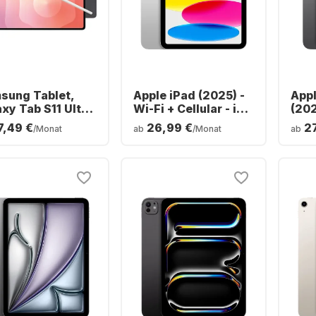
sung Tablet,
Apple iPad (2025) -
Appl
xy Tab S11 Ultra
Wi-Fi + Cellular - iOS
(202
FI - Android -
- 128GB
128
7,49 €
26,99 €
2
/Monat
ab
/Monat
ab
GB