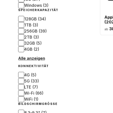
Windows (3)
SPEICHERKAPAZITÄT
Appl
128GB (34)
(202
1TB (3)
Cell
3
ab
256GB (39)
128
2TB (3)
32GB (5)
4GB (2)
Alle anzeigen
KONNEKTIVITÄT
4G (5)
5G (33)
LTE (7)
Wi-Fi (66)
WiFi (1)
BILDSCHIRMGRÖSSE
8.3-9.3" (7)