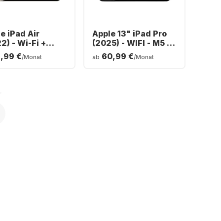
e iPad Air
Apple 13" iPad Pro
2) - Wi-Fi +
(2025) - WIFI - M5 -
ular - 64GB
iOS - 256GB
8,99 €
60,99 €
/Monat
ab
/Monat