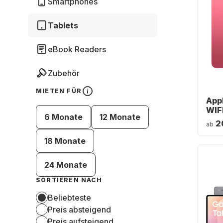
Smartphones
Tablets
eBook Readers
Zubehör
MIETEN FÜR
Appl
WIFI
6 Monate
12 Monate
2
ab
18 Monate
24 Monate
SORTIEREN NACH
Beliebteste
Preis absteigend
Preis aufsteigend