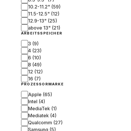
10.2-11.2" (59)
11.5-12.5" (12)
12.9-13" (25)
above 13" (21)
ARBEITSSPEICHER
3 (9)
4 (23)
6 (10)
8 (49)
12 (12)
16 (7)
PROZESSORMARKE
Apple (65)
Intel (4)
MediaTek (1)
Mediatek (4)
Qualcomm (27)
Samsung (5)