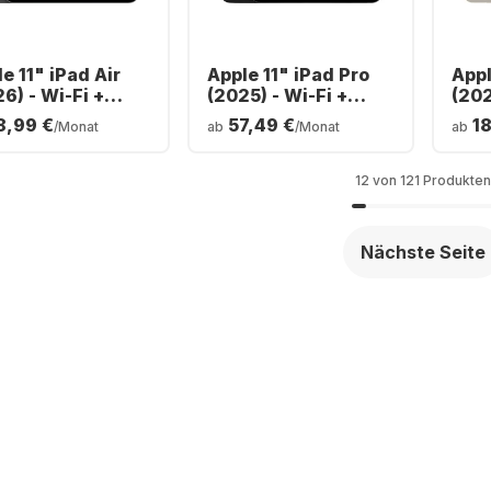
e 11" iPad Air
Apple 11" iPad Pro
Appl
6) - Wi-Fi +
(2025) - Wi-Fi +
(202
ular - M4 -
Cellular - M5 - iOS -
Cell
8,99 €
57,49 €
1
/Monat
ab
/Monat
ab
GB
256GB
12 von 121 Produkten
Nächste Seite