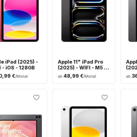
e iPad (2025) -
Apple 11" iPad Pro
Appl
 - iOS - 128GB
(2025) - WIFI - M5 -
(202
256GB
128
0,99 €
48,99 €
3
/Monat
ab
/Monat
ab