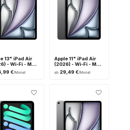
e 13" iPad Air
Apple 11" iPad Air
6) - Wi-Fi - M4 -
(2026) - Wi-Fi - M4 -
GB
128GB
6,99 €
29,49 €
/Monat
ab
/Monat