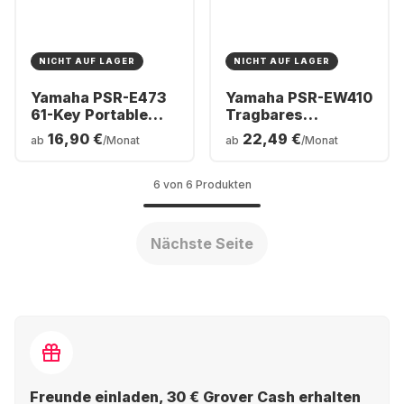
NICHT AUF LAGER
NICHT AUF LAGER
Yamaha PSR-E473
Yamaha PSR-EW410
61-Key Portable
Tragbares
Keyboard
Keyboard mit 76
16,90 €
22,49 €
ab
/Monat
ab
/Monat
Tasten
6 von 6 Produkten
Nächste Seite
Freunde einladen, 30 € Grover Cash erhalten