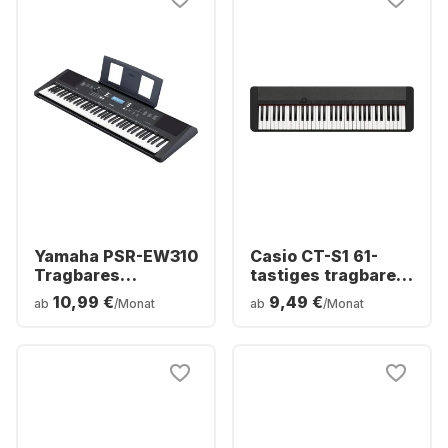
Yamaha PSR-EW310
Casio CT-S1 61-
Tragbares
tastiges tragbares
Keyboard
Digitalpiano
10,99 €
9,49 €
ab
/Monat
ab
/Monat