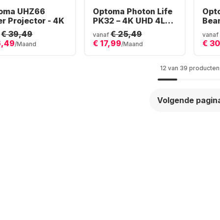
oma UHZ66
Optoma Photon Life
Opt
r Projector - 4K
PK32 – 4K UHD 4LED
Bea
Gaming & Home
UHD
€ 39,49
€ 25,49
vanaf
vanaf
Cinema Projector
Hom
6,49
€ 17,99
€ 3
/Maand
/Maand
12 van 39 producten
Volgende pagin