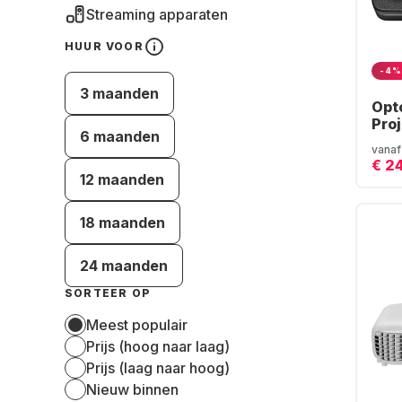
Streaming apparaten
HUUR VOOR
-4%
3 maanden
Opt
Proj
6 maanden
vanaf
€ 2
12 maanden
18 maanden
24 maanden
SORTEER OP
Meest populair
Prijs (hoog naar laag)
Prijs (laag naar hoog)
Nieuw binnen