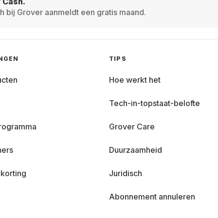
r Cash.
h bij Grover aanmeldt een gratis maand.
INGEN
TIPS
ucten
Hoe werkt het
Tech-in-topstaat-belofte
 programma
Grover Care
ners
Duurzaamheid
korting
Juridisch
Abonnement annuleren