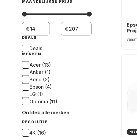
MAANDELIJKSE PRIJS
Eps
€
€
Proj
DEALS
vanaf
Deals
MERKEN
Acer (13)
Anker (1)
Benq (2)
Epson (4)
LG (1)
Optoma (11)
Ontdek alle merken
RESOLUTIE
4K (16)
NIE