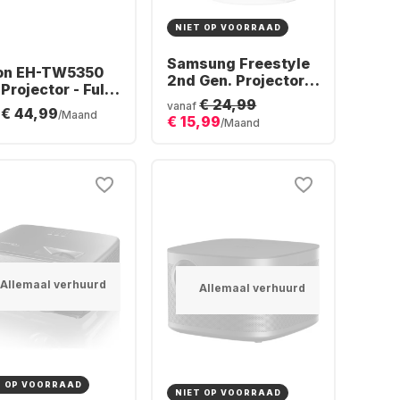
NIET OP VOORRAAD
Samsung Freestyle
on EH-TW5350
2nd Gen. Projector -
Projector - Full
Full HD
€ 24,99
vanaf
€ 44,99
/Maand
€ 15,99
/Maand
Allemaal verhuurd
Allemaal verhuurd
T OP VOORRAAD
NIET OP VOORRAAD