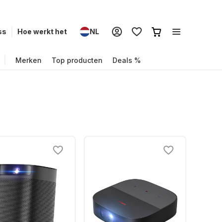
ss
Hoe werkt het
NL
Merken
Top producten
Deals %