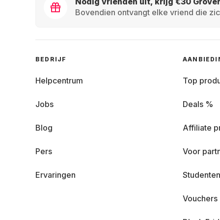
Nodig vrienden uit, krijg €30 Grove
Bovendien ontvangt elke vriend die zic
BEDRIJF
AANBIED
Helpcentrum
Top prod
Jobs
Deals %
Blog
Affiliate
Pers
Voor part
Ervaringen
Studenten
Vouchers