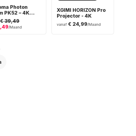
oma Photon
XGIMI HORIZON Pro
m PK52 – 4K
Projector - 4K
 DuraCore Laser
€ 39,49
€ 24,99
e Projector
vanaf
/Maand
0,49
/Maand
a