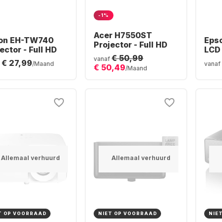
-1%
Acer H7550ST
on EH-TW740
Eps
Projector - Full HD
ector - Full HD
LCD 
€ 50,99
HD
vanaf
€ 27,99
/Maand
vanaf
€ 50,49
/Maand
Allemaal verhuurd
Allemaal verhuurd
T OP VOORRAAD
NIET OP VOORRAAD
NIE