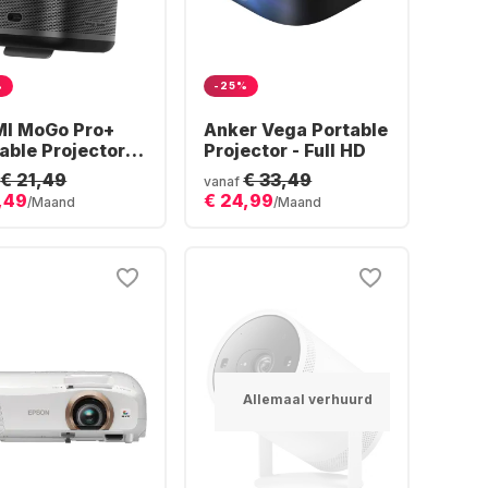
%
-25%
MI MoGo Pro+
Anker Vega Portable
able Projector -
Projector - Full HD
 HD
€ 21,49
€ 33,49
vanaf
,49
€ 24,99
/Maand
/Maand
Allemaal verhuurd