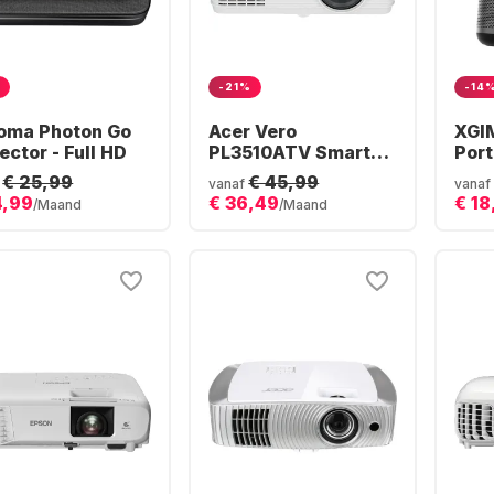
-21%
-14
oma Photon Go
Acer Vero
XGI
ector - Full HD
PL3510ATV Smart
Port
Projector - Full HD
Full
€ 25,99
€ 45,99
vanaf
vanaf
4,99
€ 36,49
€ 18
/Maand
/Maand