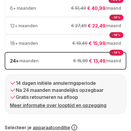
6
+
€ 40,99
maanden
€ 51,49
/maand
-18%
12
+
€ 22,49
maanden
€ 27,49
/maand
-18%
18
+
€ 15,99
maanden
€ 19,49
/maand
-16%
24
+
€ 13,49
maanden
€ 15,99
/maand
14 dagen initiële annuleringsperiode
Na 24 maanden maandelijks opzegbaar
Gratis retourneren na afloop
Meer informatie over looptijd en opzegging
Selecteer je
apparaatconditie