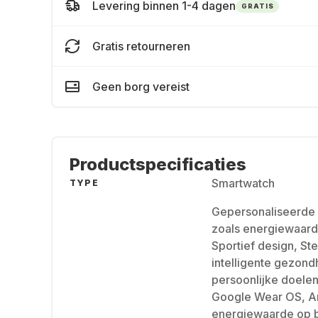
Levering binnen 1-4 dagen
GRATIS
Gratis retourneren
Geen borg vereist
Productspecificaties
Smartwatch
TYPE
Gepersonaliseerde 
zoals energiewaarde
Sportief design, St
intelligente gezond
persoonlijke doele
Google Wear OS, An
energiewaarde op ba