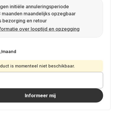
gen initiële annuleringsperiode
8 maanden maandelijks opzegbaar
s bezorging en retour
formatie over looptijd en opzegging
/maand
oduct is momenteel niet beschikbaar.
Informeer mij