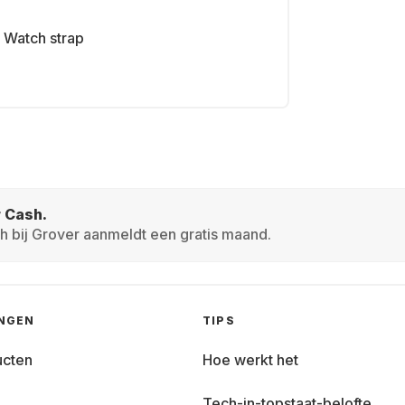
Watch strap
r Cash.
h bij Grover aanmeldt een gratis maand.
INGEN
TIPS
ucten
Hoe werkt het
Tech-in-topstaat-belofte