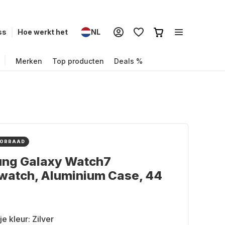
ss
Hoe werkt het
NL
Merken
Top producten
Deals %
OORRAAD
ng Galaxy Watch7
watch, Aluminium Case, 44
je kleur:
Zilver