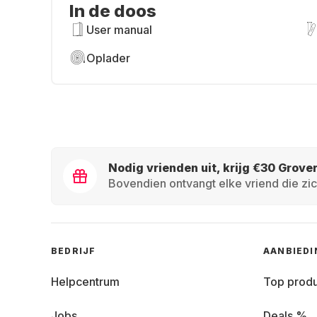
In de doos
User manual
Oplader
Nodig vrienden uit, krijg €30 Grove
Bovendien ontvangt elke vriend die zic
BEDRIJF
AANBIED
Helpcentrum
Top prod
Jobs
Deals %