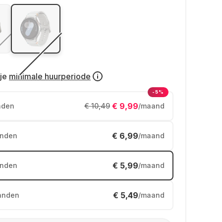
je
minimale huurperiode
-5%
€ 9,99
nden
€ 10,49
/maand
€ 6,99
nden
/maand
€ 5,99
nden
/maand
€ 5,49
anden
/maand