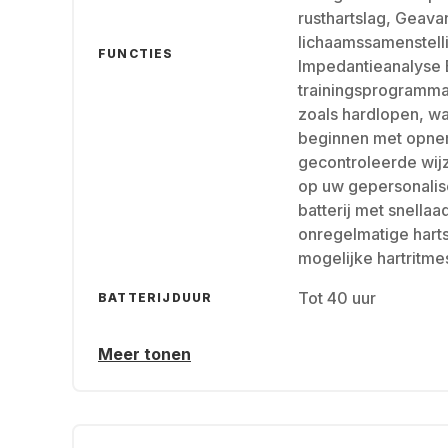
rusthartslag, Geava
lichaamssamenstelli
FUNCTIES
Impedantieanalyse 
trainingsprogramma'
zoals hardlopen, wa
beginnen met opnem
gecontroleerde wijz
op uw gepersonalis
batterij met snellaa
onregelmatige hart
mogelijke hartritmes
Tot 40 uur
BATTERIJDUUR
Meer tonen