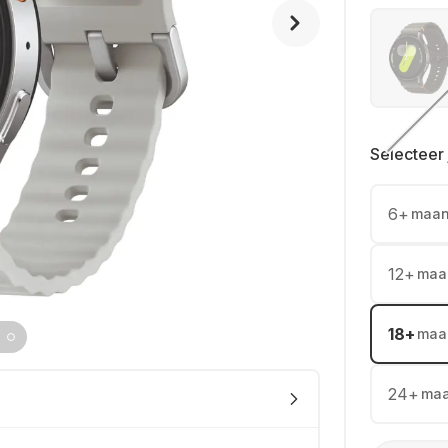
Selecteer 
6
+
maa
12
+
maa
18
+
maa
24
+
ma