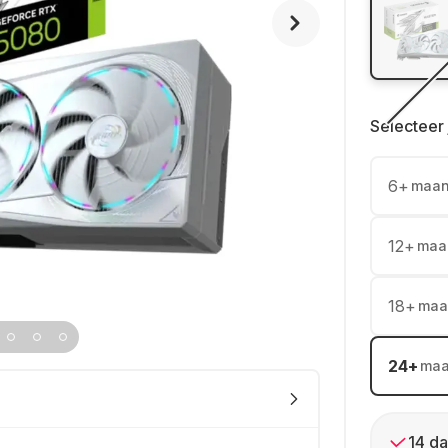
Selecteer 
6
+
maa
12
+
maa
18
+
maa
24
+
ma
14 da