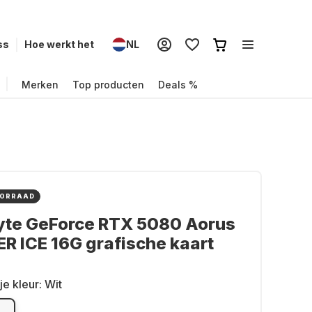
ss
Hoe werkt het
NL
Merken
Top producten
Deals %
OORRAAD
yte GeForce RTX 5080 Aorus
 ICE 16G grafische kaart
je kleur:
Wit