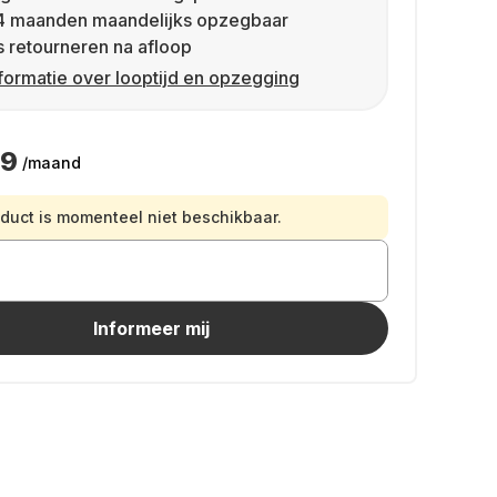
4 maanden maandelijks opzegbaar
s retourneren na afloop
formatie over looptijd en opzegging
49
/maand
oduct is momenteel niet beschikbaar.
Informeer mij