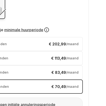
je
minimale huurperiode
€ 202,99
nden
/maand
€ 113,49
nden
/maand
€ 83,49
nden
/maand
€ 70,49
anden
/maand
gen initiële annuleringsperiode