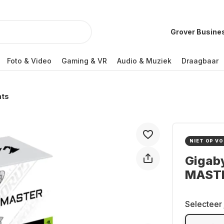
Grover Busine
Foto & Video
Gaming & VR
Audio & Muziek
Draagbaar
nts
NIET OP V
Gigab
MASTER
Selecteer 