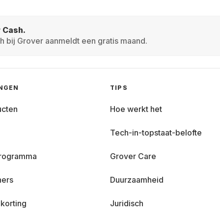
r Cash.
h bij Grover aanmeldt een gratis maand.
INGEN
TIPS
ucten
Hoe werkt het
Tech-in-topstaat-belofte
 programma
Grover Care
ners
Duurzaamheid
korting
Juridisch