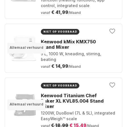
control, integrated scale
€ 41,99
vanaf
/Maand
NIET OP VOORRAAD
Kenwood kMix KMX750
Stand Mixer
Allemaal verhuurd
5 L, 1000 W, kneading, stirring,
beating
€ 14,99
vanaf
/Maand
NIET OP VOORRAAD
Kenwood Titanium Chef
Baker XL KVL85.004 Stand
Allemaal verhuurd
Mixer
1200W, DuoBowl (7L & 5L), integrated
EasyWeigh™ scale
€ 18,99
€ 15,49
vanaf
/Maand