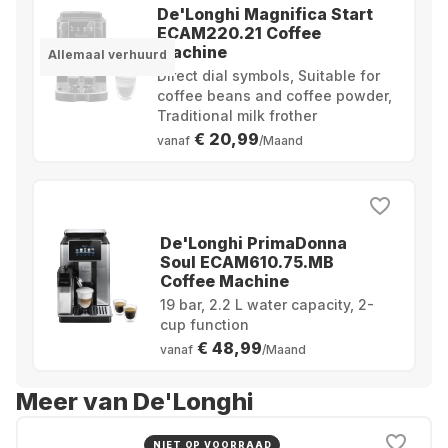
De'Longhi Magnifica Start
ECAM220.21 Coffee
Machine
Allemaal verhuurd
Direct dial symbols, Suitable for
coffee beans and coffee powder,
Traditional milk frother
€ 20,99
vanaf
/Maand
De'Longhi PrimaDonna
Soul ECAM610.75.MB
Coffee Machine
19 bar, 2.2 L water capacity, 2-
cup function
€ 48,99
vanaf
/Maand
Meer van De'Longhi
NIET OP VOORRAAD