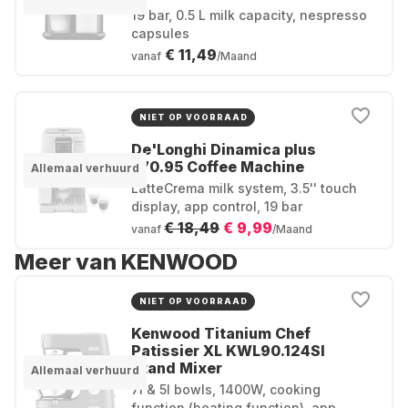
19 bar, 0.5 L milk capacity, nespresso
capsules
€ 11,49
vanaf
/Maand
NIET OP VOORRAAD
De'Longhi Dinamica plus
370.95 Coffee Machine
Allemaal verhuurd
LatteCrema milk system, 3.5'' touch
display, app control, 19 bar
€ 18,49
€ 9,99
vanaf
/Maand
Meer van KENWOOD
NIET OP VOORRAAD
Kenwood Titanium Chef
Patissier XL KWL90.124SI
Stand Mixer
Allemaal verhuurd
7l & 5l bowls, 1400W, cooking
function (heating function), app