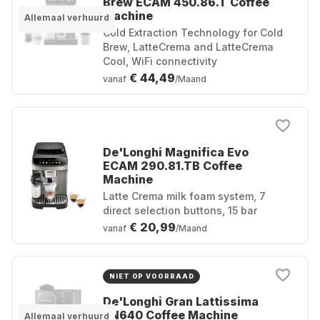
Brew ECAM 450.86.T Coffee
Machine
Allemaal verhuurd
Cold Extraction Technology for Cold
Brew, LatteCrema and LatteCrema
Cool, WiFi connectivity
€ 44,49
vanaf
/Maand
De'Longhi Magnifica Evo
ECAM 290.81.TB Coffee
Machine
Latte Crema milk foam system, 7
direct selection buttons, 15 bar
€ 20,99
vanaf
/Maand
NIET OP VOORRAAD
De'Longhi Gran Lattissima
EN640 Coffee Machine
Allemaal verhuurd