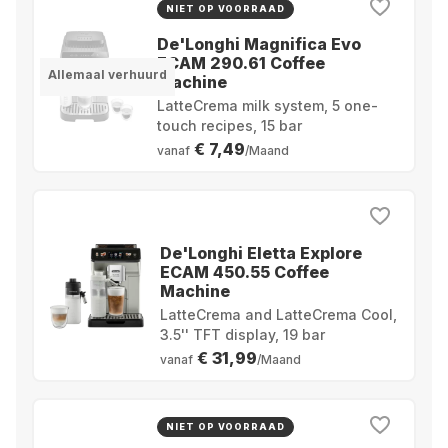
NIET OP VOORRAAD
De'Longhi Magnifica Evo
ECAM 290.61 Coffee
Allemaal verhuurd
Machine
LatteCrema milk system, 5 one-
touch recipes, 15 bar
€ 7,49
vanaf
/Maand
De'Longhi Eletta Explore
ECAM 450.55 Coffee
Machine
LatteCrema and LatteCrema Cool,
3.5'' TFT display, 19 bar
€ 31,99
vanaf
/Maand
NIET OP VOORRAAD