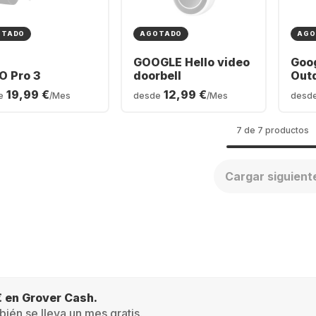
OTADO
AGOTADO
AGO
GOOGLE Hello video
Goo
O Pro 3
doorbell
Out
19,99 €
12,99 €
e
/Mes
desde
/Mes
desd
7 de 7 productos
Cargar siguient
€ en Grover Cash.
ién se lleva un mes gratis.