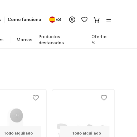
s
Cómo funciona
ES
Productos
Ofertas
es
Marcas
destacados
%
Todo alquilado
Todo alquilado