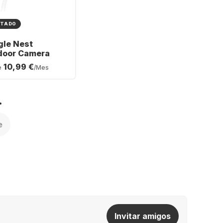
TADO
gle Nest
door Camera
10,99 €
e
/Mes
e
Invitar amigos