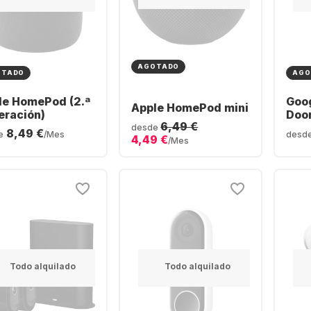
AGOTADO
OTADO
AGO
le HomePod (2.ª
Goo
Apple HomePod mini
eración)
Door
6,49 €
bate
desde
8,49 €
e
/Mes
desd
4,49 €
/Mes
Todo alquilado
Todo alquilado