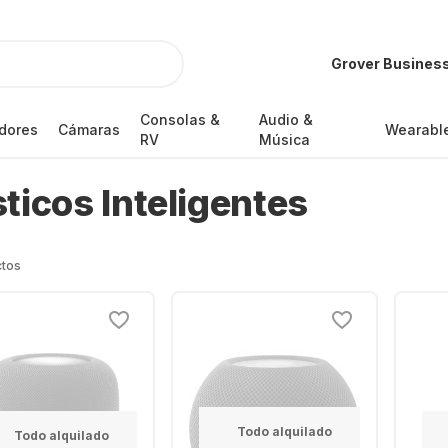
Grover Busines
Consolas &
Audio &
dores
Cámaras
Wearabl
RV
Música
ticos Inteligentes
ctos
Todo alquilado
Todo alquilado