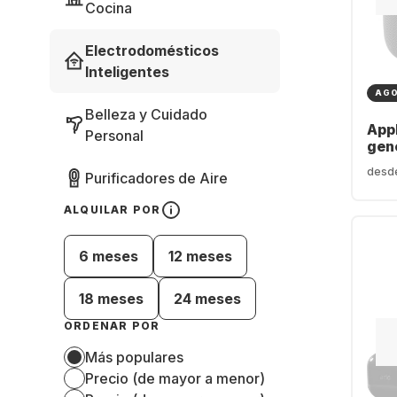
Cocina
Electrodomésticos
Inteligentes
AG
Belleza y Cuidado
App
Personal
gen
desd
Purificadores de Aire
ALQUILAR POR
6 meses
12 meses
18 meses
24 meses
ORDENAR POR
Más populares
Precio (de mayor a menor)