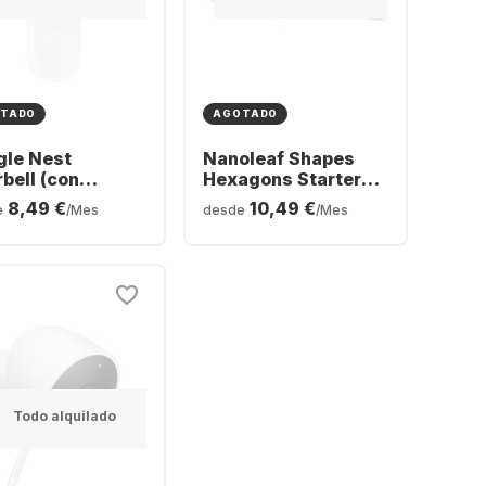
TADO
AGOTADO
gle Nest
Nanoleaf Shapes
bell (con
Hexagons Starter
ría)
Kit 15 PK
8,49 €
10,49 €
e
/Mes
desde
/Mes
Todo alquilado