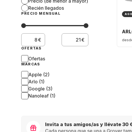
Precio (de menor a mayor)
Recién llegados
PRECIO MENSUAL
AG
ARL
€
€
desd
OFERTAS
Ofertas
MARCAS
Apple (2)
Arlo (1)
Google (3)
Nanoleaf (1)
Invita a tus amigos/as y llévate 30 
Cada persona que se una a Grover tamb