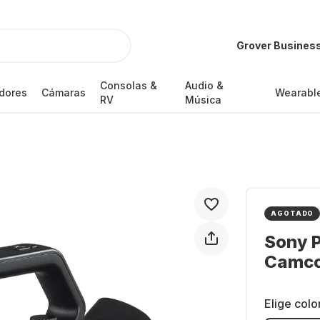
Grover Busines
Consolas &
Audio &
dores
Cámaras
Wearabl
RV
Música
AGOTADO
Sony 
Camco
Elige colo