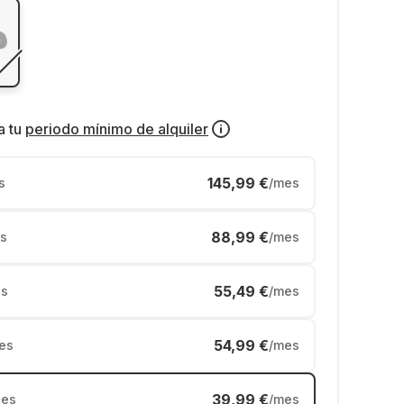
a tu
periodo mínimo de alquiler
145,99 €
s
/mes
88,99 €
s
/mes
55,49 €
s
/mes
54,99 €
es
/mes
39,99 €
es
/mes