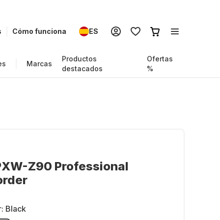
s
Cómo funciona
ES
Productos
Ofertas
es
Marcas
destacados
%
PXW-Z90 Professional
rder
r:
Black