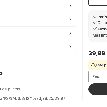
Perío
Canc
Envío
Más inf
39,99
Este p
o
Email
m de puntos
 1/2/3/4/6/8/12/15/23,98/25/29,97