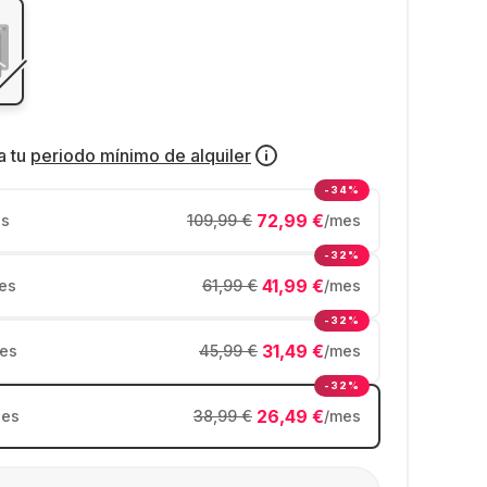
a tu
periodo mínimo de alquiler
-34%
72,99 €
s
109,99 €
/mes
-32%
41,99 €
es
61,99 €
/mes
-32%
31,49 €
es
45,99 €
/mes
-32%
26,49 €
es
38,99 €
/mes