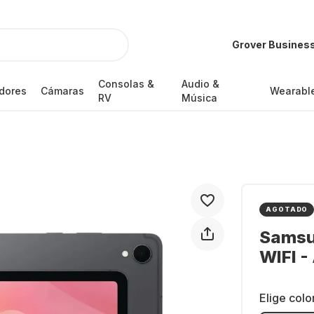
Grover Busines
Consolas &
Audio &
dores
Cámaras
Wearabl
RV
Música
AGOTADO
Samsun
WIFI -
Elige colo