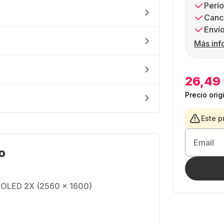
Perío
Canc
Envío
Más inf
26,49
Precio orig
Este p
Email
o
MOLED 2X (2560 x 1600)