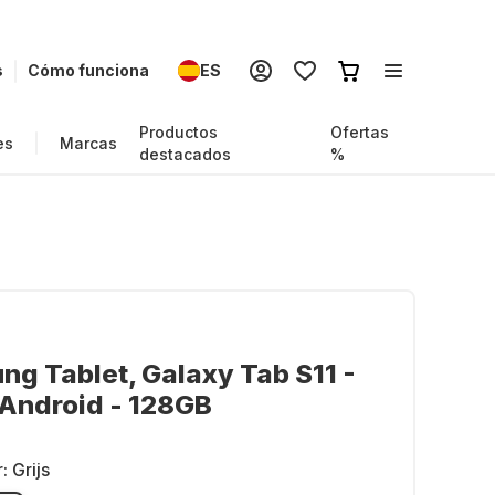
s
Cómo funciona
ES
Productos
Ofertas
es
Marcas
destacados
%
g Tablet, Galaxy Tab S11 -
 Android - 128GB
r:
Grijs