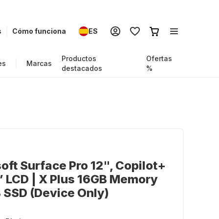
s
Cómo funciona
ES
Productos
Ofertas
es
Marcas
destacados
%
oft Surface Pro 12", Copilot+
” LCD | X Plus 16GB Memory
 SSD (Device Only)