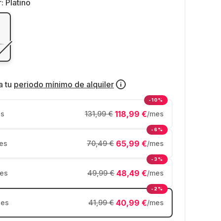
r:
Platino
a tu
periodo mínimo de alquiler
-10%
118,99 €
s
131,99 €
/mes
-6%
65,99 €
es
70,49 €
/mes
-3%
48,49 €
es
49,99 €
/mes
-2%
40,99 €
es
41,99 €
/mes