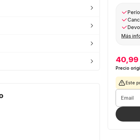
Perío
Canc
Devol
Más inf
40,99
Precio orig
Este p
o
Email