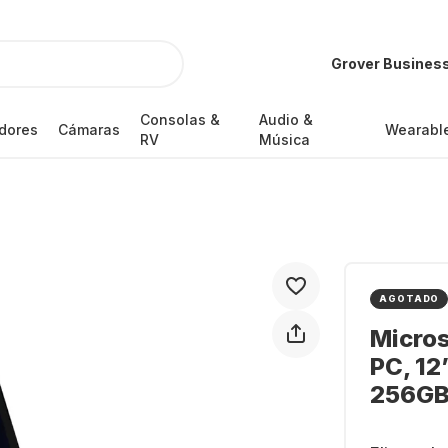
Grover Busines
Consolas &
Audio &
dores
Cámaras
Wearabl
RV
Música
AGOTADO
Micros
PC, 12
256GB