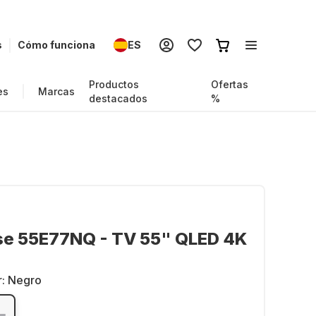
s
Cómo funciona
ES
Productos
Ofertas
es
Marcas
destacados
%
se 55E77NQ - TV 55" QLED 4K
r:
Negro