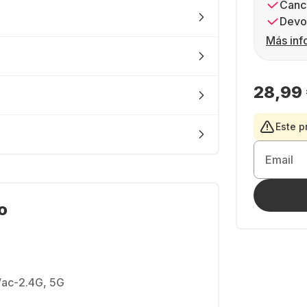
Canc
Devol
Más inf
28,99
Este p
Email
o
/ac-2.4G, 5G