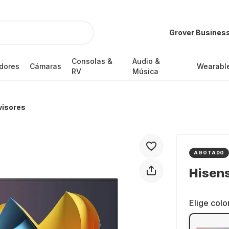
Grover Busines
Consolas &
Audio &
dores
Cámaras
Wearabl
RV
Música
visores
AGOTADO
Hisen
Elige colo