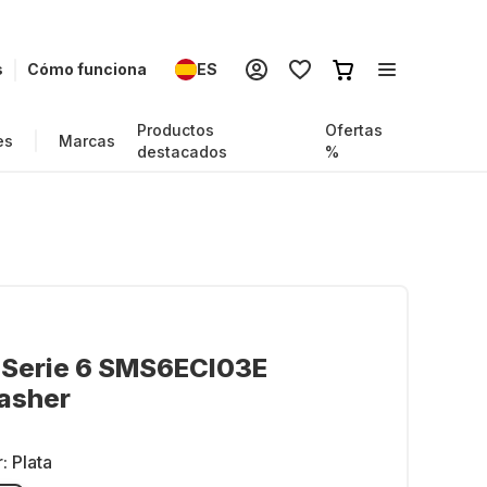
s
Cómo funciona
ES
Productos
Ofertas
es
Marcas
destacados
%
 Serie 6 SMS6ECI03E
asher
r:
Plata