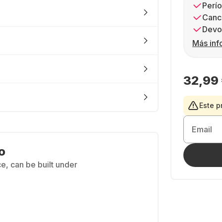
Perío
Canc
Devol
Más inf
32,99
Este p
Email
o
e, can be built under