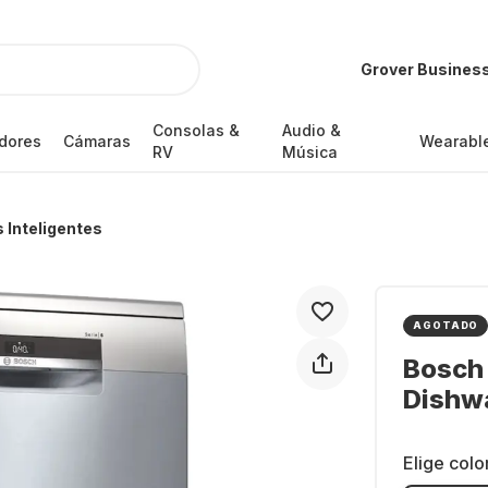
Grover Busines
Consolas &
Audio &
dores
Cámaras
Wearabl
RV
Música
 Inteligentes
AGOTADO
Bosch
Dishw
Elige colo