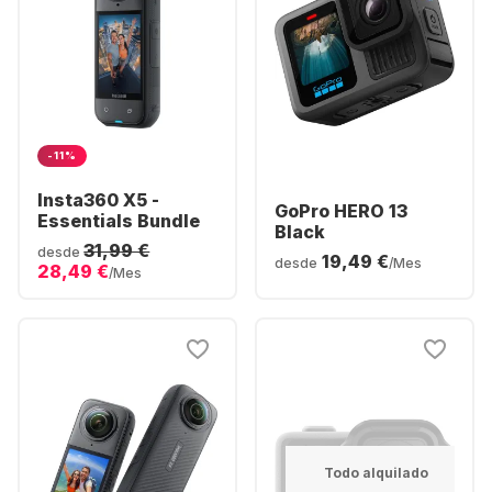
-11%
Insta360 X5 -
GoPro HERO 13
Essentials Bundle
Black
31,99 €
desde
19,49 €
desde
/Mes
28,49 €
/Mes
Todo alquilado