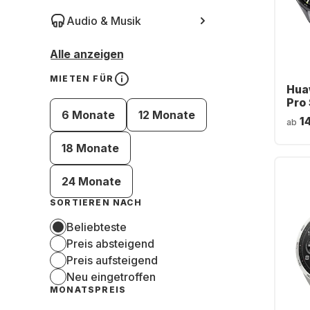
Audio & Musik
Alle anzeigen
MIETEN FÜR
Hua
Pro
6 Monate
12 Monate
Tit
1
ab
46 
18 Monate
24 Monate
SORTIEREN NACH
Beliebteste
Preis absteigend
Preis aufsteigend
Neu eingetroffen
MONATSPREIS