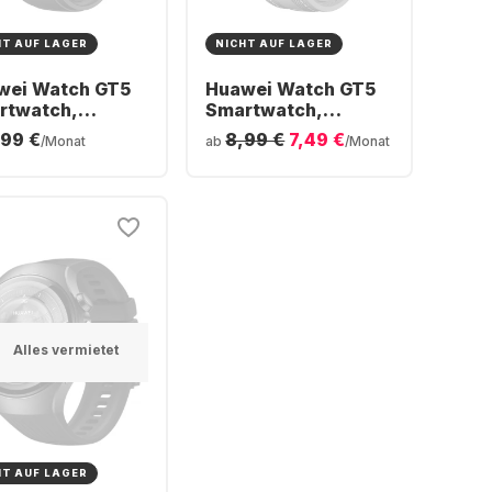
HT AUF LAGER
NICHT AUF LAGER
wei Watch GT5
Huawei Watch GT5
rtwatch,
Smartwatch,
nless Steel
Stainless Steel
,99 €
8,99 €
7,49 €
/Monat
ab
/Monat
e, 46mm
Case, 46mm
Alles vermietet
HT AUF LAGER