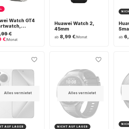
%
NIC
wei Watch GT4
Huawei Watch 2,
Hua
rtwatch,
45mm
Sma
nless Steel
1,99 €
Stai
8,99 €
6
e, 46mm
ab
/Monat
ab
9 €
Cas
/Monat
Alles vermietet
Alles vermietet
NIC
HT AUF LAGER
NICHT AUF LAGER