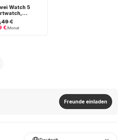
wei Watch 5
rtwatch,
lstahlgehäuse,
,49 €
mm
9 €
/Monat
Freunde einladen