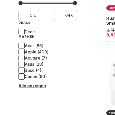
-25
€
€
Hua
Sma
DEALS
Stai
1
ab
Deals
Cas
8,9
MARKEN
Acer (86)
Apple (409)
Aputure (7)
Asus (28)
Bose (4)
Canon (60)
Alle anzeigen
NIC