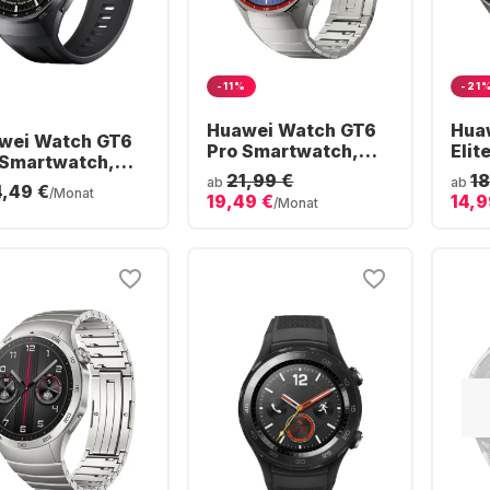
-11%
-21
Huawei Watch GT6
Hua
wei Watch GT6
Pro Smartwatch,
Elit
 Smartwatch,
Titan-Gehäuse, 46
Stai
21,99 €
18
an-Gehäuse,
ab
ab
4,49 €
mm
48
/Monat
19,49 €
14,9
mm
/Monat