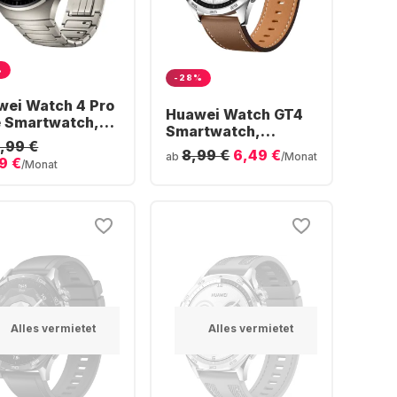
%
-28%
wei Watch 4 Pro
Huawei Watch GT4
e Smartwatch,
Smartwatch,
nless Steel,
,99 €
Stainless Steel
8,99 €
6,49 €
mm
ab
/Monat
9 €
Case, 46mm
/Monat
Alles vermietet
Alles vermietet