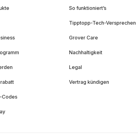
ukte
So funktioniert’s
Tipptopp-Tech-Versprechen
siness
Grover Care
programm
Nachhaltigkeit
erden
Legal
rabatt
Vertrag kündigen
n-Codes
day