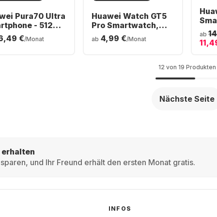
Hua
wei Pura70 Ultra
Huawei Watch GT5
Sma
rtphone - 512GB
Pro Smartwatch,
Ede
14
al SIM
Titanium Case,
ab
6,49 €
4,99 €
46 
/Monat
ab
/Monat
11,4
46mm
12 von 19 Produkten
Nächste Seite
 erhalten
sparen, und Ihr Freund erhält den ersten Monat gratis.
INFOS