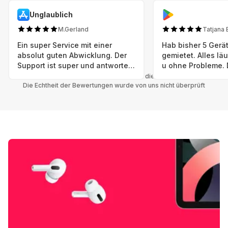
Unglaublich
M.Gerland
Tatjana 
Ein super Service mit einer
Hab bisher 5 Gerät
absolut guten Abwicklung. Der
gemietet. Alles lä
Support ist super und antworte
u ohne Probleme. 
sogar Sonntag. Preise sind Fair!
sind in einem abso
Alle Bewertungen beziehen sich auf die Grover App.
Die Echtheit der Bewertungen wurde von uns nicht überprüft
einwandfreien Zus
neu. Selbst wenn 
bereits einen Vorm
das ist nicht zu e
Auswahl an versc
Geräten u Herstell
Nachhaltig u wer 
mal wieder ein ne
hat (Xbox, Smartw
Smartphone etc), 
Grover nur empfeh
Möglichkeit eines
besteht nach Mietz
wieder! 😊