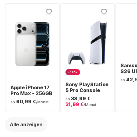
Samsu
S26 Ul
-18%
Smartp
42,
ab
256GB 
Sony PlayStation
Apple iPhone 17
5 Pro Console
Pro Max - 256GB
38,99 €
ab
60,99 €
ab
/Monat
31,99 €
/Monat
Alle anzeigen