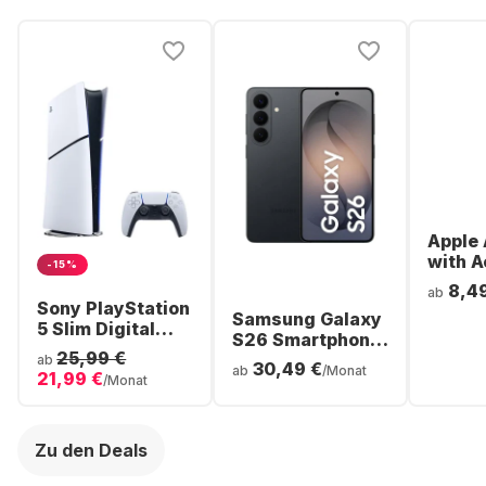
Apple 
with A
-15%
Noise
8,4
ab
Cancel
Sony PlayStation
Samsung Galaxy
ear Bl
5 Slim Digital
S26 Smartphone
Headp
Console
25,99 €
- 256GB - Dual
ab
30,49 €
ab
/Monat
21,99 €
SIM
/Monat
Zu den Deals