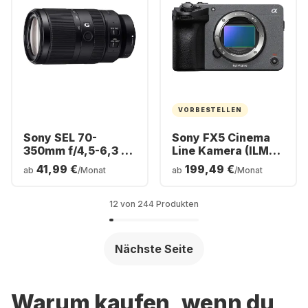
VORBESTELLEN
Sony SEL 70-
Sony FX5 Cinema
350mm f/4,5-6,3 G
Line Kamera (ILME-
OSS Sony E-Mount
FX5)
41,99 €
199,49 €
ab
/Monat
ab
/Monat
12 von 244 Produkten
Nächste Seite
Warum kaufen, wenn du