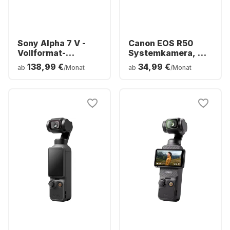
Sony Alpha 7 V -
Canon EOS R50
Vollformat-
Systemkamera, mit
Kameragehäuse
Objektiv RF-S 18-
138,99 €
34,99 €
ab
/Monat
ab
/Monat
(ILCE-7M5B)
45mm f/4.5-6.3 IS
STM + RF-S 55-
210mm f/5-7.1 IS
STM