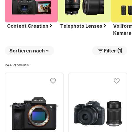
Content Creation
Telephoto Lenses
Vollfor
Kamerao
Sortieren nach
Filter (1)
244 Produkte