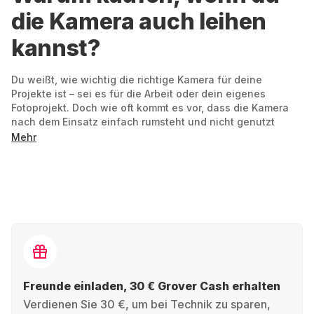
die Kamera auch leihen
kannst?
Du weißt, wie wichtig die richtige Kamera für deine
Projekte ist – sei es für die Arbeit oder dein eigenes
Fotoprojekt. Doch wie oft kommt es vor, dass die Kamera
nach dem Einsatz einfach rumsteht und nicht genutzt
wird? Statt teure Geräte zu kaufen, die du nur selten
Mehr
brauchst, ist der Weg über einen Kameraverleih mit Grover
die perfekte Lösung. Hol dir genau die passende
Mietkamera, die du für dein Projekt benötigst – flexibel und
bedarfsgerecht.
Dein Projekt, deine Laufzeit: Nur für den Urlaub?
Für den Kurzfilm? Oder für den Einstieg in die
Hochzeitsfotografie? Du mietest so lang, wie's dir
passt.
Freunde einladen, 30 € Grover Cash erhalten
Verdienen Sie 30 €, um bei Technik zu sparen,
Immer up to date: Heute GoPro Hero, morgen
Sony