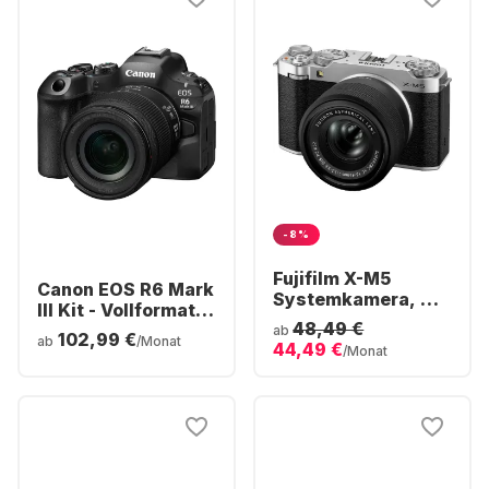
-8%
Fujifilm X-M5
Canon EOS R6 Mark
Systemkamera, mit
III Kit - Vollformat
Objektiv XC15-
48,49 €
Kamera inkl. RF 24-
ab
102,99 €
45mm f/3.5-5.6 OIS
ab
/Monat
44,49 €
105mm F4-7.1 IS
/Monat
PZ
STM Objektiv