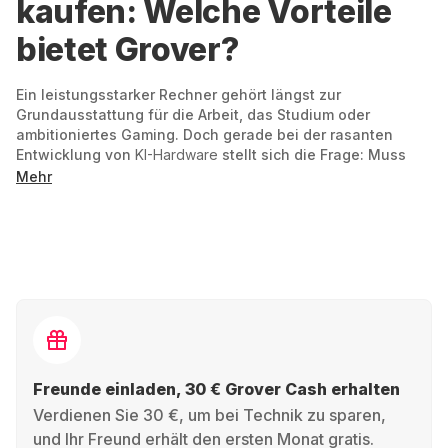
kaufen: Welche Vorteile
bietet Grover?
Ein leistungsstarker Rechner gehört längst zur
Grundausstattung für die Arbeit, das Studium oder
ambitioniertes Gaming. Doch gerade bei der rasanten
Entwicklung von
KI-Hardware
stellt sich die Frage: Muss
man wirklich kaufen, nur um mitzukommen? Grover bietet
Mehr
eine clevere Alternative, bei der du genau das bekommst,
was du brauchst – ohne langfristige Verpflichtung.
Günstiger Einstieg:
Ein hochwertiger PC oder
Laptop kostet oft weit über 1.500 Euro. Bei Grover
startest du mit kleinen monatlichen Raten, bleibst
finanziell flexibel und investierst dein Geld lieber in
Erlebnisse statt in Hardware-Abschreibung.
Freunde einladen, 30 € Grover Cash erhalten
Maximale Flexibilität:
Du entscheidest über die
Verdienen Sie 30 €, um bei Technik zu sparen,
Laufzeit – ob 6, 12, 18 oder 24 Monate. Nach Ablauf
und Ihr Freund erhält den ersten Monat gratis.