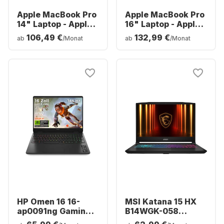
Apple MacBook Pro
Apple MacBook Pro
14" Laptop - Apple
16" Laptop - Apple
M5 Pro - 24 GB - 1
M5 Pro - 24 GB - 1
106,49 €
132,99 €
ab
/Monat
ab
/Monat
TB SSD - Apple 16-
TB SSD - Apple 20-
Core - Deutsch
Core - Deutsch
(QWERTZ)
(QWERTZ)
HP Omen 16 16-
MSI Katana 15 HX
ap0091ng Gaming-
B14WGK-058
Laptop - AMD
Gaming-Laptop -