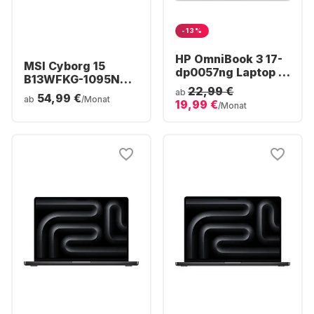
-13%
HP OmniBook 3 17-
MSI Cyborg 15
dp0057ng Laptop -
B13WFKG-1095NN
AMD Ryzen™ 5 40 -
22,99 €
Laptop - Intel®
ab
54,99 €
16 GB - 512 GB SSD -
ab
/Monat
19,99 €
Core™ i5-13420H -
/Monat
AMD Radeon®
16 GB - 512 GB SSD -
Grafik - Deutsch
NVIDIA® GeForce®
(QWERTZ)
RTX™ 5060 -
Deutsch (QWERTZ)