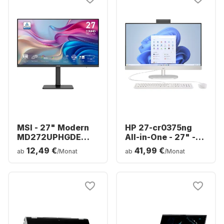
5060 - Deutsch
(QWERTZ)
MSI - 27" Modern
HP 27-cr0375ng
MD272UPHGDE
All-in-One - 27" -
(27") 9S6-3PB19H-
AMD Ryzen™ 7
12,49 €
41,99 €
ab
/Monat
ab
/Monat
271
7730U - 16 GB - 1 TB
SSD - AMD Radeon™
Grafik - Deutsch
(QWERTZ)