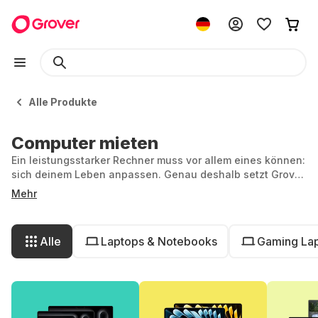
Alle Produkte
Computer mieten
Ein leistungsstarker Rechner muss vor allem eines können:
sich deinem Leben anpassen. Genau deshalb setzt Grover
auf Miete statt Kauf. Du bekommst moderne
Mehr
Computertechnik genau dann, wenn du sie brauchst, und
gibst sie zurück, wenn sie ihren Job erledigt hat.
Alle
Laptops & Notebooks
Gaming La