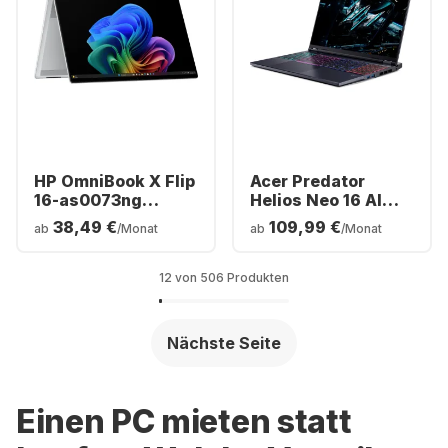
HP OmniBook X Flip
Acer Predator
16-as0073ng
Helios Neo 16 AI
Laptop - Intel®
Gaming-Laptop -
38,49 €
109,99 €
ab
/Monat
ab
/Monat
Core™ Ultra 7-
Intel® Core™ Ultra
256V0 - 16 GB - 512
9-275HX - 32 GB - 1
GB SSD - Intel®
TB SSD - NVIDIA®
12 von 506 Produkten
Arc™ - Deutsch
GeForce® RTX™
(QWERTZ)
5070 Ti - Deutsch
(QWERTZ)
Nächste Seite
Einen PC mieten statt