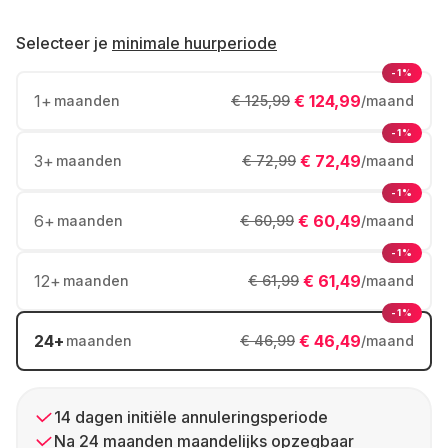
Selecteer je
minimale huurperiode
-1%
1
+
€ 124,99
maanden
€ 125,99
/maand
-1%
3
+
€ 72,49
maanden
€ 72,99
/maand
-1%
6
+
€ 60,49
maanden
€ 60,99
/maand
-1%
12
+
€ 61,49
maanden
€ 61,99
/maand
-1%
24
+
€ 46,49
maanden
€ 46,99
/maand
14 dagen initiële annuleringsperiode
Na 24 maanden maandelijks opzegbaar