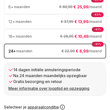
6
+
€ 25,99
maanden
€ 69,99
/maand
-63%
12
+
€ 13,99
maanden
€ 37,99
/maand
-61%
18
+
€ 10,49
maanden
€ 26,99
/maand
-61%
24
+
€ 8,99
maanden
€ 22,99
/maand
14 dagen initiële annuleringsperiode
Na 24 maanden maandelijks opzegbaar
Gratis bezorging en retour
Meer informatie over looptijd en opzegging
Selecteer je
apparaatconditie