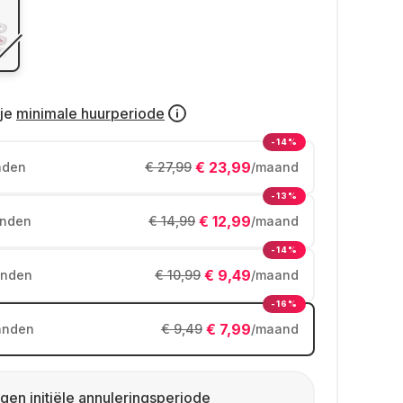
je
minimale huurperiode
-14%
€ 23,99
nden
€ 27,99
/maand
-13%
€ 12,99
nden
€ 14,99
/maand
-14%
€ 9,49
nden
€ 10,99
/maand
-16%
€ 7,99
anden
€ 9,49
/maand
gen initiële annuleringsperiode