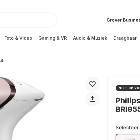
Grover Busine
Foto & Video
Gaming & VR
Audio & Muziek
Draagbaar
ss
NIET OP V
Philip
BRI955
Selecteer 