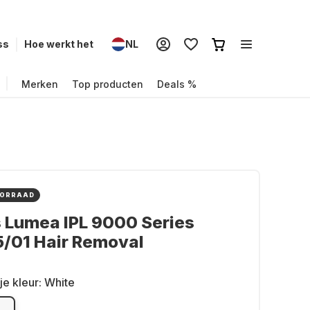
ss
Hoe werkt het
NL
Merken
Top producten
Deals %
OORRAAD
s Lumea IPL 9000 Series
/01 Hair Removal
je kleur:
White