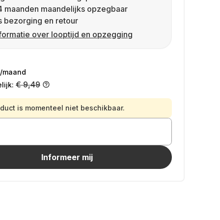
4 maanden maandelijks opzegbaar
s bezorging en retour
formatie over looptijd en opzegging
/maand
€ 9,49
ijk:
oduct is momenteel niet beschikbaar.
Informeer mij