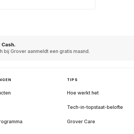
r Cash.
h bij Grover aanmeldt een gratis maand.
INGEN
TIPS
ucten
Hoe werkt het
Tech-in-topstaat-belofte
 programma
Grover Care