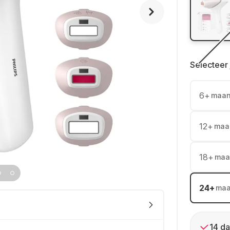
Selecteer 
6
+
maa
12
+
maa
18
+
maa
24
+
ma
14 da