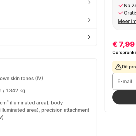
Na 2
Grati
Meer in
€ 7,99
Oorspronkel
Dit pr
rown skin tones (IV)
E-mail
 / 1.342 kg
cm² illuminated area), body
 illuminated area), precision attachment
w)