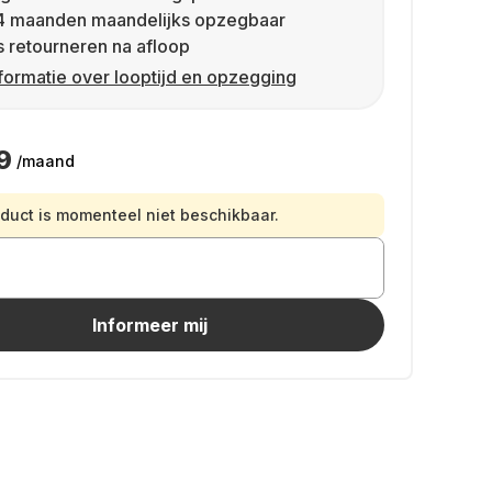
4 maanden maandelijks opzegbaar
s retourneren na afloop
formatie over looptijd en opzegging
9
/maand
oduct is momenteel niet beschikbaar.
Informeer mij