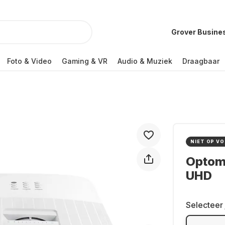
Grover Busine
Foto & Video
Gaming & VR
Audio & Muziek
Draagbaar
NIET OP V
Optom
UHD
Selecteer 