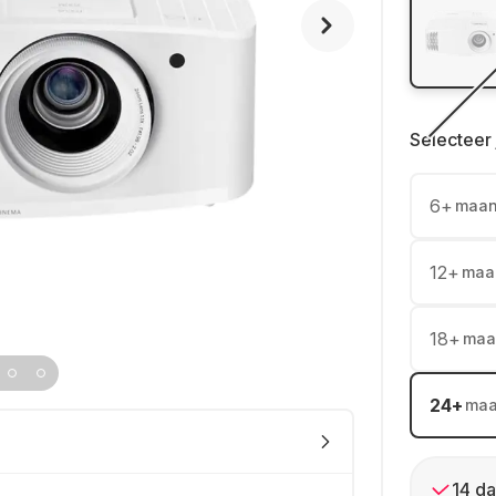
Selecteer 
6
+
maa
12
+
maa
18
+
maa
24
+
ma
14 da