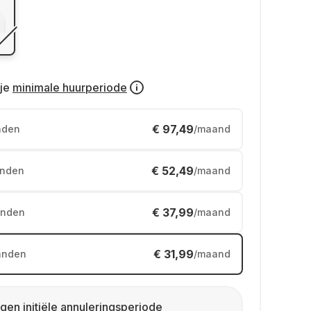
je
minimale huurperiode
€ 97,49
nden
/maand
€ 52,49
nden
/maand
€ 37,99
nden
/maand
€ 31,99
anden
/maand
gen initiële annuleringsperiode