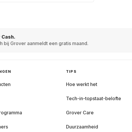
r Cash.
h bij Grover aanmeldt een gratis maand.
INGEN
TIPS
ucten
Hoe werkt het
Tech-in-topstaat-belofte
 programma
Grover Care
ners
Duurzaamheid