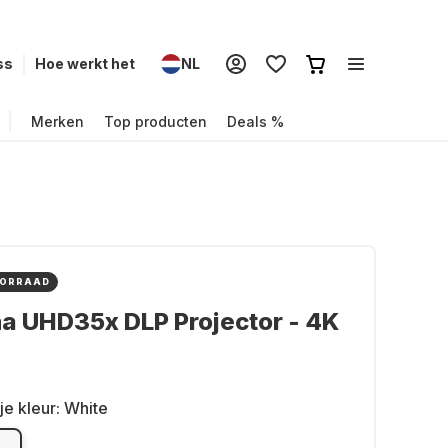
ss
Hoe werkt het
NL
Merken
Top producten
Deals %
OORRAAD
a UHD35x DLP Projector - 4K
je kleur:
White