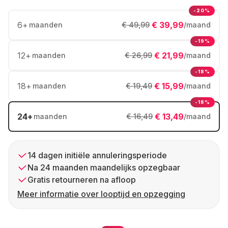
-20%
6
+
€ 39,99
maanden
€ 49,99
/maand
-19%
12
+
€ 21,99
maanden
€ 26,99
/maand
-18%
18
+
€ 15,99
maanden
€ 19,49
/maand
-18%
24
+
€ 13,49
maanden
€ 16,49
/maand
14 dagen initiële annuleringsperiode
Na 24 maanden maandelijks opzegbaar
Gratis retourneren na afloop
Meer informatie over looptijd en opzegging