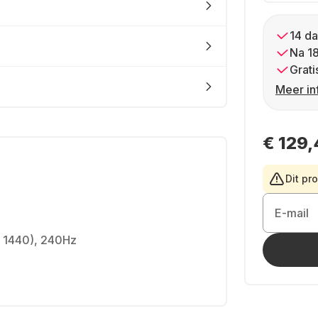
14 da
Na 1
Grati
Meer in
€ 129,
Dit pr
E-mail
x 1440), 240Hz