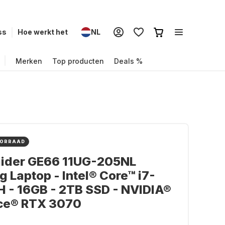
ss
Hoe werkt het
NL
Merken
Top producten
Deals %
OORRAAD
aider GE66 11UG-205NL
 Laptop - Intel® Core™ i7-
 - 16GB - 2TB SSD - NVIDIA®
ce® RTX 3070