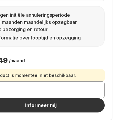
gen initiële annuleringsperiode
8 maanden maandelijks opzegbaar
s bezorging en retour
formatie over looptijd en opzegging
49
/maand
oduct is momenteel niet beschikbaar.
Informeer mij