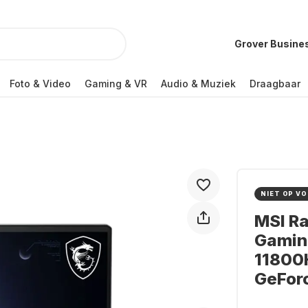
Grover Busine
Foto & Video
Gaming & VR
Audio & Muziek
Draagbaar
NIET OP V
MSI R
Gaming
11800H
GeFor