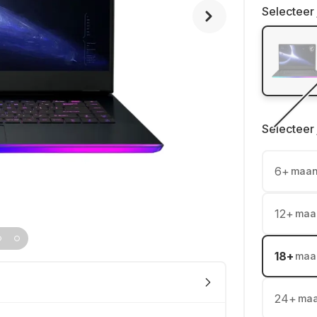
Selecteer 
Selecteer 
6
+
maa
12
+
maa
18
+
maa
24
+
ma