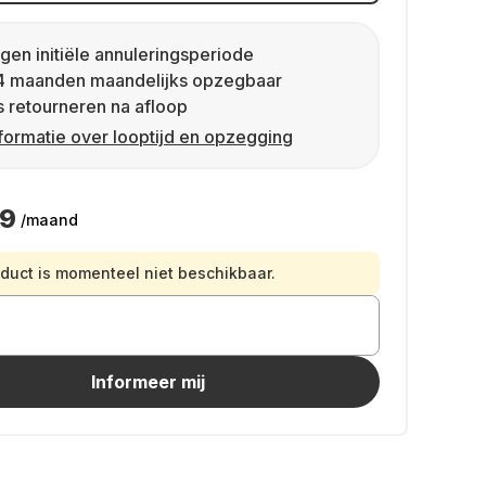
gen initiële annuleringsperiode
4 maanden maandelijks opzegbaar
s retourneren na afloop
formatie over looptijd en opzegging
99
/maand
oduct is momenteel niet beschikbaar.
Informeer mij