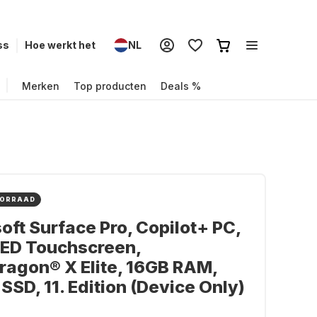
ss
Hoe werkt het
NL
Merken
Top producten
Deals %
OORRAAD
oft Surface Pro, Copilot+ PC,
LED Touchscreen,
agon® X Elite, 16GB RAM,
SSD, 11. Edition (Device Only)