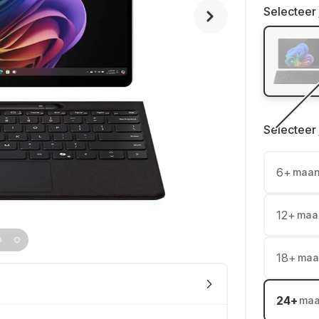
Selecteer 
Selecteer 
6
+
maa
12
+
maa
18
+
maa
24
+
ma