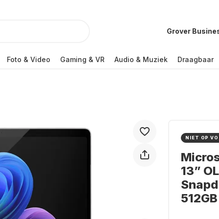
Grover Busine
Foto & Video
Gaming & VR
Audio & Muziek
Draagbaar
NIET OP V
Micros
13” O
Snapdr
512GB 