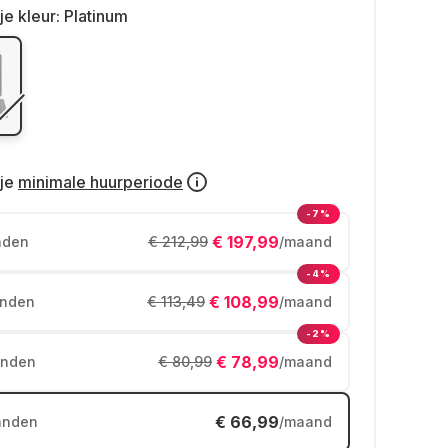
je kleur:
Platinum
je
minimale huurperiode
-7%
€ 197,99
nden
€ 212,99
/maand
-4%
€ 108,99
nden
€ 113,49
/maand
-2%
€ 78,99
nden
€ 80,99
/maand
€ 66,99
anden
/maand