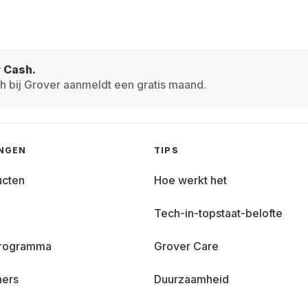
r Cash.
h bij Grover aanmeldt een gratis maand.
INGEN
TIPS
ucten
Hoe werkt het
Tech-in-topstaat-belofte
 programma
Grover Care
ners
Duurzaamheid