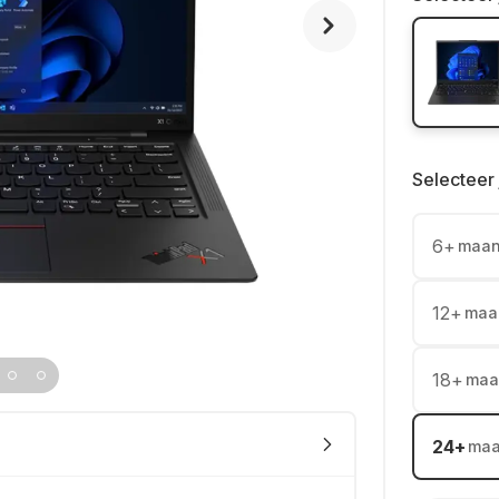
Selecteer 
6
+
maa
12
+
maa
18
+
maa
24
+
ma