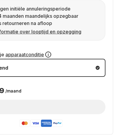
gen initiële annuleringsperiode
4 maanden maandelijks opzegbaar
s retourneren na afloop
formatie over looptijd en opzegging
 je
apparaatconditie
kend
49
/maand