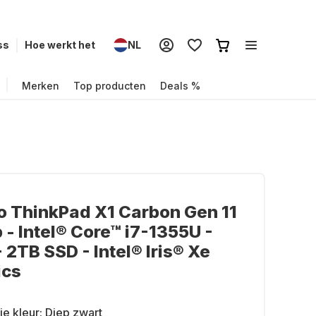
ss
Hoe werkt het
NL
Merken
Top producten
Deals %
 ThinkPad X1 Carbon Gen 11
 - Intel® Core™ i7-1355U -
 2TB SSD - Intel® Iris® Xe
ics
je kleur:
Diep zwart