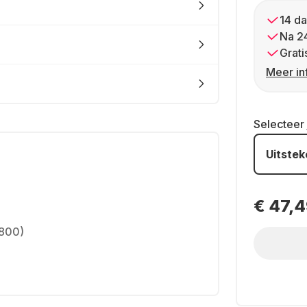
14 da
Na 2
Grati
Meer in
Selecteer
Uitste
€ 47,
1800)