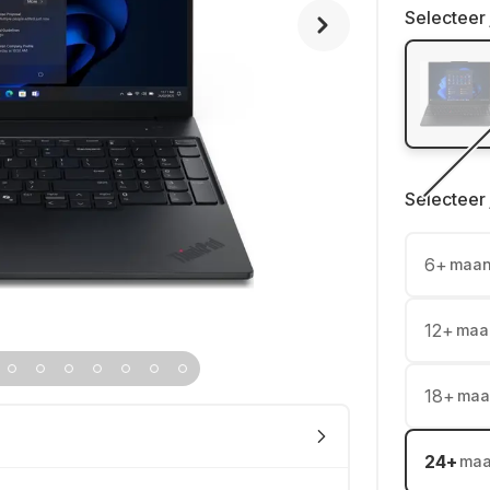
Selecteer 
Selecteer 
6
+
maa
12
+
maa
18
+
maa
24
+
ma