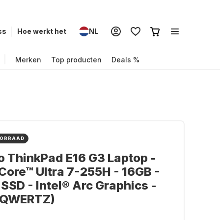
ss
Hoe werkt het
NL
Merken
Top producten
Deals %
OORRAAD
 ThinkPad E16 G3 Laptop -
 Core™ Ultra 7-255H - 16GB -
SSD - Intel® Arc Graphics -
 (QWERTZ)