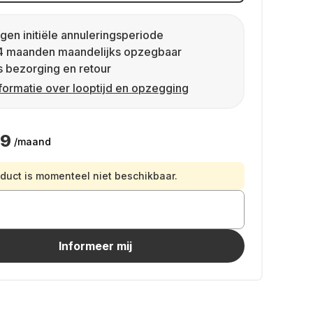
gen initiële annuleringsperiode
4 maanden maandelijks opzegbaar
s bezorging en retour
formatie over looptijd en opzegging
99
/maand
oduct is momenteel niet beschikbaar.
Informeer mij