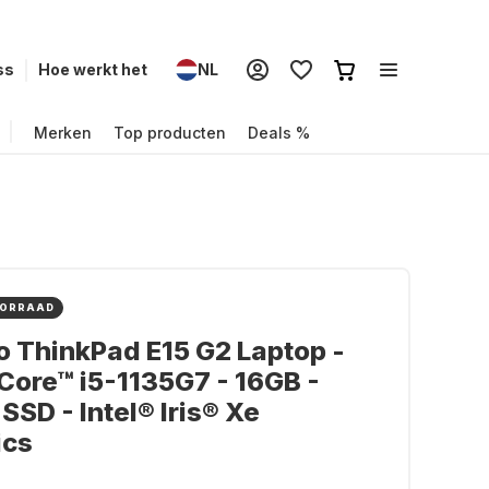
ss
Hoe werkt het
NL
Merken
Top producten
Deals %
OORRAAD
 ThinkPad E15 G2 Laptop -
 Core™ i5-1135G7 - 16GB -
SSD - Intel® Iris® Xe
ics