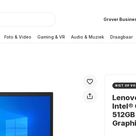
Grover Busine
Foto & Video
Gaming & VR
Audio & Muziek
Draagbaar
NIET OP V
Lenovo
Intel®
512GB 
Graph