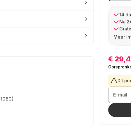
14 da
Na 2
Grati
Meer in
€ 29,
Oorspronkel
Dit pr
E-mail
 1080)