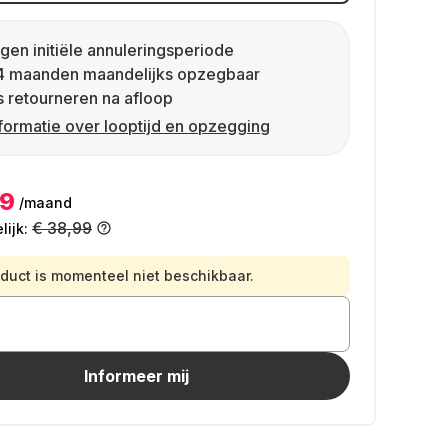
gen initiële annuleringsperiode
4 maanden maandelijks opzegbaar
s retourneren na afloop
formatie over looptijd en opzegging
49
/maand
€ 38,99
ijk:
oduct is momenteel niet beschikbaar.
Informeer mij