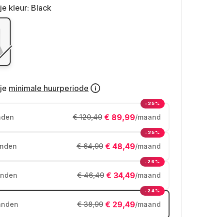
je kleur:
Black
je
minimale huurperiode
-25%
€ 89,99
nden
€ 120,49
/maand
-25%
€ 48,49
nden
€ 64,99
/maand
-26%
€ 34,49
nden
€ 46,49
/maand
-24%
€ 29,49
anden
€ 38,99
/maand