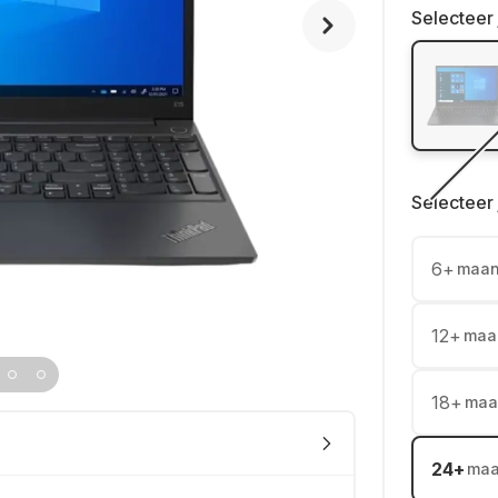
Selecteer 
Selecteer 
6
+
maa
12
+
maa
18
+
maa
24
+
ma