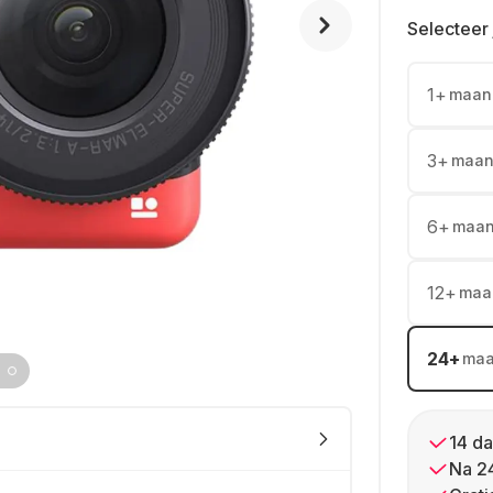
Selecteer 
1
+
maan
3
+
maan
6
+
maa
12
+
maa
24
+
ma
14 da
Na 2