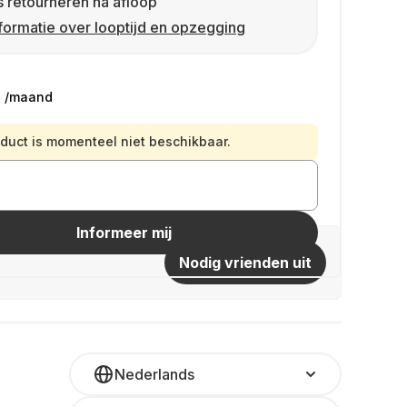
s retourneren na afloop
formatie over looptijd en opzegging
9
/maand
oduct is momenteel niet beschikbaar.
Informeer mij
Nodig vrienden uit
Nederlands