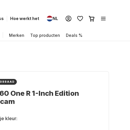
ss
Hoe werkt het
NL
Merken
Top producten
Deals %
OORRAAD
60 One R 1-Inch Edition
ncam
je kleur: