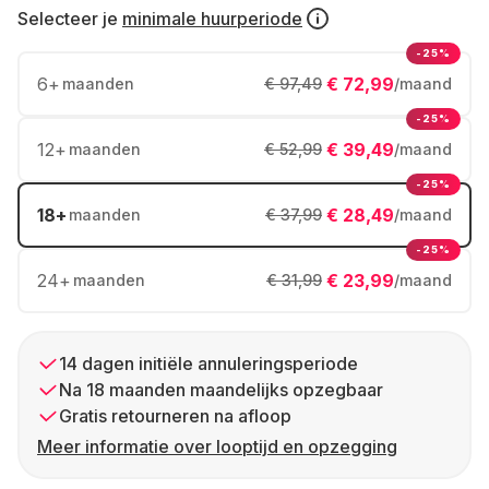
Selecteer je
minimale huurperiode
-25%
6
+
€ 72,99
maanden
€ 97,49
/maand
-25%
12
+
€ 39,49
maanden
€ 52,99
/maand
-25%
18
+
€ 28,49
maanden
€ 37,99
/maand
-25%
24
+
€ 23,99
maanden
€ 31,99
/maand
14 dagen initiële annuleringsperiode
Na 18 maanden maandelijks opzegbaar
Gratis retourneren na afloop
Meer informatie over looptijd en opzegging