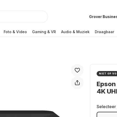
Grover Busine
Foto & Video
Gaming & VR
Audio & Muziek
Draagbaar
NIET OP V
Epson 
4K UH
Selecteer 