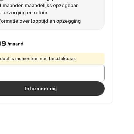
4 maanden maandelijks opzegbaar
s bezorging en retour
formatie over looptijd en opzegging
99
/maand
oduct is momenteel niet beschikbaar.
Informeer mij