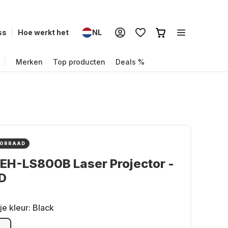
ss
Hoe werkt het
NL
Merken
Top producten
Deals %
OORRAAD
EH-LS800B Laser Projector -
D
je kleur:
Black