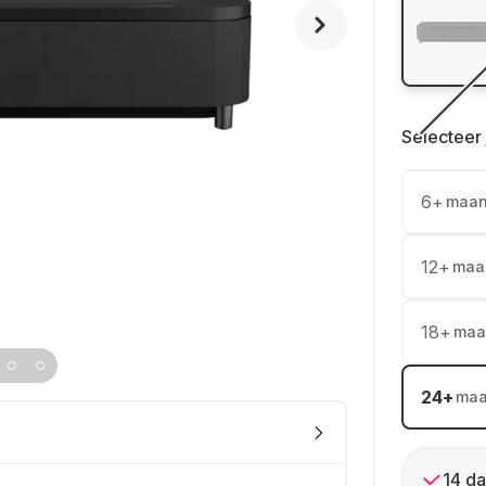
Selecteer 
6
+
maa
12
+
maa
18
+
maa
24
+
ma
14 da