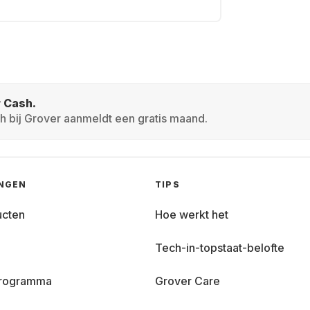
r Cash.
h bij Grover aanmeldt een gratis maand.
INGEN
TIPS
ucten
Hoe werkt het
Tech-in-topstaat-belofte
 programma
Grover Care