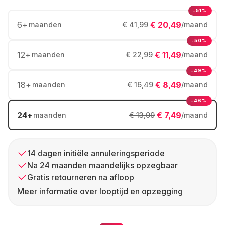
-51%
6
+
€ 20,49
maanden
€ 41,99
/maand
-50%
12
+
€ 11,49
maanden
€ 22,99
/maand
-49%
18
+
€ 8,49
maanden
€ 16,49
/maand
-46%
24
+
€ 7,49
maanden
€ 13,99
/maand
14 dagen initiële annuleringsperiode
Na 24 maanden maandelijks opzegbaar
Gratis retourneren na afloop
Meer informatie over looptijd en opzegging