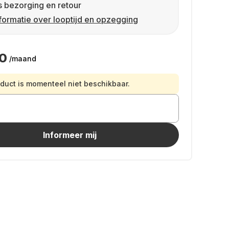
s bezorging en retour
formatie over looptijd en opzegging
90
/maand
oduct is momenteel niet beschikbaar.
Informeer mij