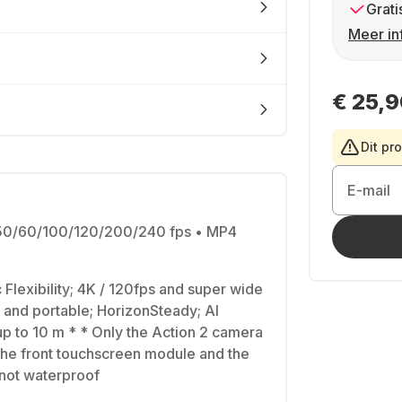
Grati
Meer in
€ 25,
Dit pr
E-mail
50/60/100/120/200/240 fps • MP4
 Flexibility; 4K / 120fps and super wide
y and portable; HorizonSteady; AI
up to 10 m * * Only the Action 2 camera
 The front touchscreen module and the
 not waterproof