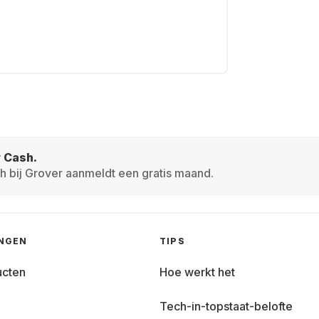
r Cash.
h bij Grover aanmeldt een gratis maand.
INGEN
TIPS
ucten
Hoe werkt het
Tech-in-topstaat-belofte