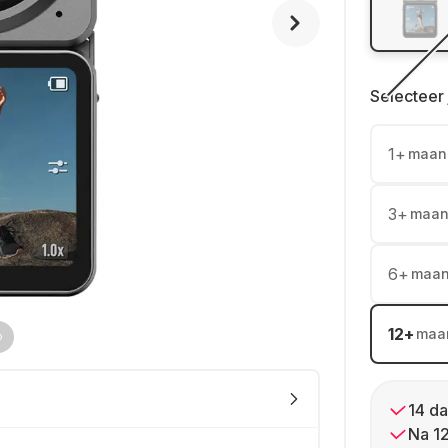
Selecteer 
1
+
maan
3
+
maan
6
+
maa
12
+
maa
14 da
Na 1