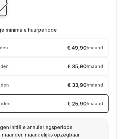
je
minimale huurperiode
€ 49,90
den
/maand
€ 35,90
den
/maand
€ 33,90
nden
/maand
€ 25,90
nden
/maand
gen initiële annuleringsperiode
2 maanden maandelijks opzegbaar