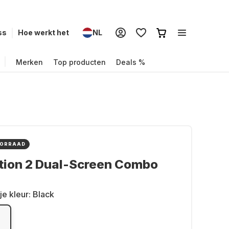
ss
Hoe werkt het
NL
Merken
Top producten
Deals %
OORRAAD
tion 2 Dual-Screen Combo
je kleur:
Black