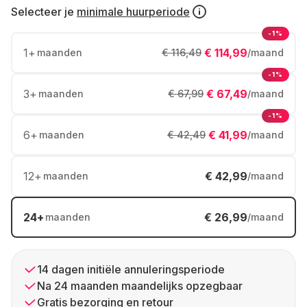
Selecteer je
minimale huurperiode
-1%
1
+
€ 114,99
maanden
€ 116,49
/maand
-1%
3
+
€ 67,49
maanden
€ 67,99
/maand
-1%
6
+
€ 41,99
maanden
€ 42,49
/maand
12
+
€ 42,99
maanden
/maand
24
+
€ 26,99
maanden
/maand
14 dagen initiële annuleringsperiode
Na 24 maanden maandelijks opzegbaar
Gratis bezorging en retour