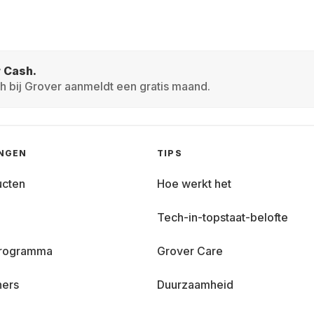
r Cash.
h bij Grover aanmeldt een gratis maand.
INGEN
TIPS
ucten
Hoe werkt het
Tech-in-topstaat-belofte
 programma
Grover Care
ners
Duurzaamheid