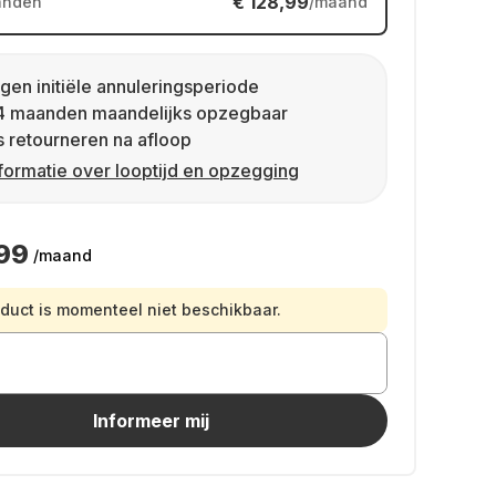
€ 128,99
anden
/maand
gen initiële annuleringsperiode
4 maanden maandelijks opzegbaar
s retourneren na afloop
formatie over looptijd en opzegging
99
/maand
oduct is momenteel niet beschikbaar.
Informeer mij