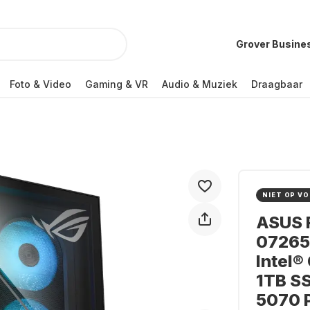
Grover Busine
Foto & Video
Gaming & VR
Audio & Muziek
Draagbaar
NIET OP V
ASUS 
07265
Intel®
1TB S
5070 