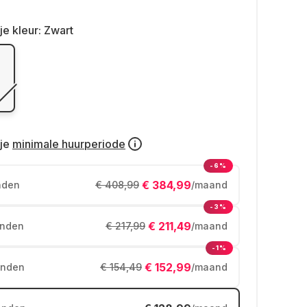
je kleur:
Zwart
je
minimale huurperiode
-6%
€ 384,99
nden
€ 408,99
/maand
-3%
€ 211,49
nden
€ 217,99
/maand
-1%
€ 152,99
nden
€ 154,49
/maand