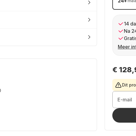
24
+
ma
14 da
Na 2
Grati
Meer in
€ 128,
Dit pr
0
E-mail