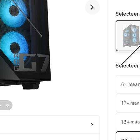
Selecteer 
Selecteer 
6
+
maa
12
+
maa
18
+
maa