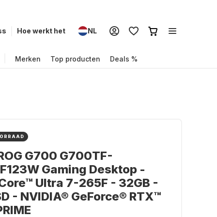
ss
Hoe werkt het
NL
Merken
Top producten
Deals %
OORRAAD
ROG G700 G700TF-
F123W Gaming Desktop -
 Core™ Ultra 7-265F - 32GB -
SD - NVIDIA® GeForce® RTX™
PRIME