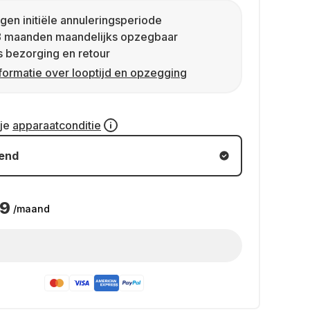
gen initiële annuleringsperiode
8 maanden maandelijks opzegbaar
s bezorging en retour
formatie over looptijd en opzegging
 je
apparaatconditie
kend
49
/maand