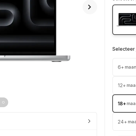
Selecteer 
6
+
maa
12
+
maa
18
+
maa
24
+
ma