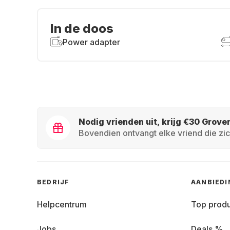
In de doos
Power adapter
Nodig vrienden uit, krijg €30 Grove
Bovendien ontvangt elke vriend die zic
BEDRIJF
AANBIED
Helpcentrum
Top prod
Jobs
Deals %