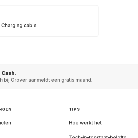
Charging cable
r Cash.
h bij Grover aanmeldt een gratis maand.
INGEN
TIPS
ucten
Hoe werkt het
Tech-in-topstaat-belofte