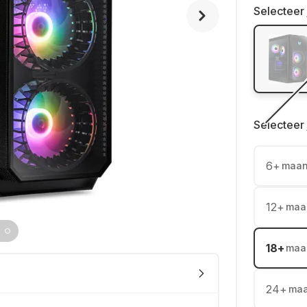
Selecteer 
Selecteer 
6
+
maa
12
+
maa
18
+
maa
24
+
ma