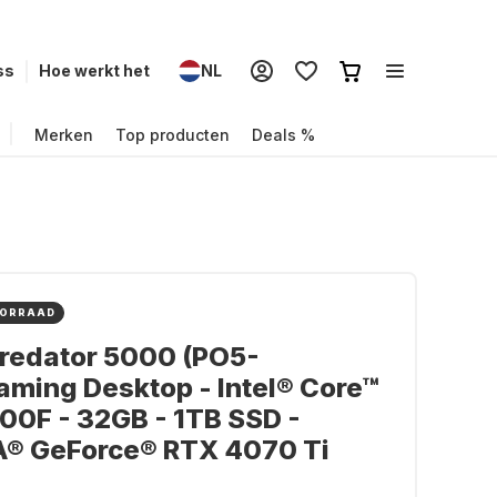
ss
Hoe werkt het
NL
Merken
Top producten
Deals %
OORRAAD
redator 5000 (PO5-
ming Desktop - Intel® Core™
00F - 32GB - 1TB SSD -
A® GeForce® RTX 4070 Ti