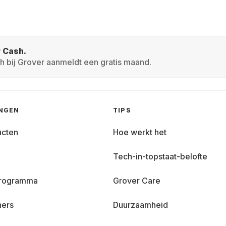
r Cash.
h bij Grover aanmeldt een gratis maand.
INGEN
TIPS
ucten
Hoe werkt het
Tech-in-topstaat-belofte
 programma
Grover Care
ners
Duurzaamheid