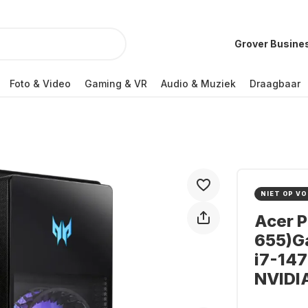
Grover Busine
Foto & Video
Gaming & VR
Audio & Muziek
Draagbaar
NIET OP V
Acer P
655)Ga
i7-147
NVIDI