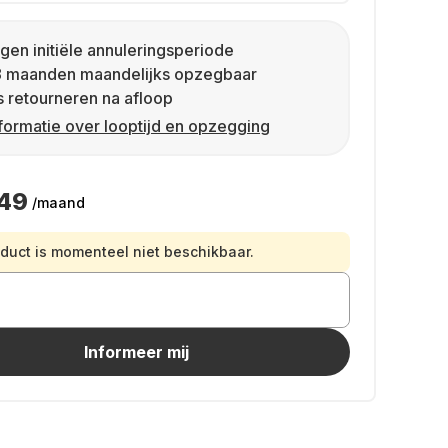
gen initiële annuleringsperiode
8 maanden maandelijks opzegbaar
s retourneren na afloop
formatie over looptijd en opzegging
,49
/maand
oduct is momenteel niet beschikbaar.
Informeer mij