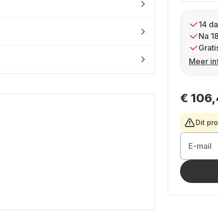
14 da
Na 1
Grati
Meer in
€ 106
Dit pr
E-mail